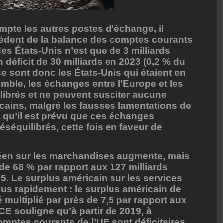
ompte les autres postes d’échange, il
cédent de la balance des comptes courants
des États-Unis n’est que de 3 milliards
n déficit de 30 milliards en 2023 (0,2 % du
e sont donc les États-Unis qui étaient en
emble, les échanges entre l’Europe et les
librés et ne peuvent susciter aucune
cains, malgré les fausses lamentations de
 qu’il est prévu que ces échanges
séquilibrés, cette fois en faveur de
opéen sur les marchandises augmente, mais
de 68 % par rapport aux 127 milliards
5. Le surplus américain sur les services
us rapidement : le surplus américain de
é multiplié par près de 7,5 par rapport aux
CE souligne qu’à partir de 2019, à
omptes courants de l’UE sont déficitaires