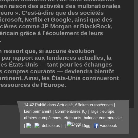
 en raison des activités des multinationales
euro ». C’est-à-dire que des sociétés
osoft, Netflix et Google, ainsi que des
ncières comme JP Morgan et BlackRock,
éricain grâce à l’écoulement de leurs
.
n ressort que, si aucune évolution
t par rapport aux tendances actuelles, la
 les États-Unis — tant pour les échanges
s comptes courants — deviendra bientôt
ontinent. Ainsi, les États-Unis continueront
 ressources de l’Europe.
14:42 Publié dans
Actualité
,
Affaires européennes
|
Lien permanent
|
Commentaires (0)
| Tags :
europe
,
affaires européennes
,
états-unis
,
balance commerciale
|
|
del.icio.us
|
|
Digg
|
Facebook