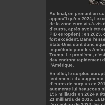
Au final, en prenant en c
apparaît qu’en 2024, l’ex
de la zone euro vis-à-vis 
d’euros, après avoir été e
PIB européen) : en 2023, c
fort excédent. Dans l’ens
États-Unis sont donc équi
inquiétude pour les Améri
Trump. Le problème, c’est
deviendront rapidement dé
l’Amérique.
En effet, le surplus eur
lentement : il a augmenté 
d’euros de surplus en 201
augmente lui beaucoup pl
156 milliards en 2024 a ét
21 milliards de 2015. La B
l’exception de 2024, les c