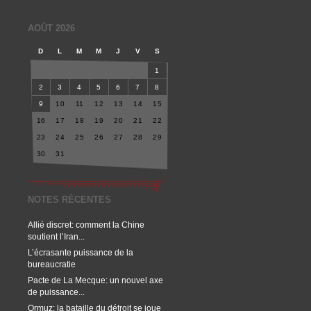
AOÛT 2026
D
L
M
M
J
V
S
1
2
3
4
5
6
7
8
9
10
11
12
13
14
15
16
17
18
19
20
21
22
23
24
25
26
27
28
29
30
31
NOTES RÉCENTES
Allié discret: comment la Chine
soutient l’Iran...
L’écrasante puissance de la
bureaucratie
Pacte de La Mecque: un nouvel axe
de puissance...
Ormuz: la bataille du détroit se joue