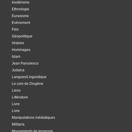
ésotérisme
Ethnologie
Eurasisme
Evénement
Film
Géopolitique
Histoire
Hommages
Islam
Jean Parvulesco
Judaica
Langues/Linguistique
Le coin de Diogène
Liens
Littérature
Livre
Livre
Manipulations médiatiques
Militaria
Mouvements de jeunesse