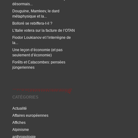
désormais...
Douguine, Mamleev, le dard
métaphysique et la...
Bolloré se rebiffera-t-il ?
L’Italie votera sur la facture de l’OTAN
Fiodor Loukianov et l’interrègne de
la...
Une leçon d’économie (et pas
seulement d’économie)
Forêts et Catacombes: pensées
jüngeriennes
CATÉGORIES
Actualité
Affaires européennes
Affiches
Alpinisme
anthropologie