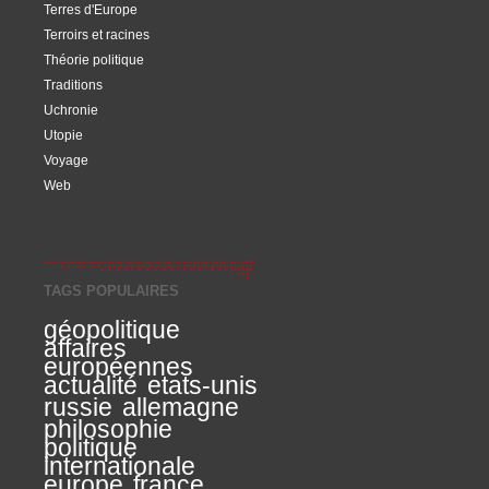
Terres d'Europe
Terroirs et racines
Théorie politique
Traditions
Uchronie
Utopie
Voyage
Web
TAGS POPULAIRES
géopolitique
affaires
européennes
actualité
etats-unis
russie
allemagne
philosophie
politique
internationale
europe
france