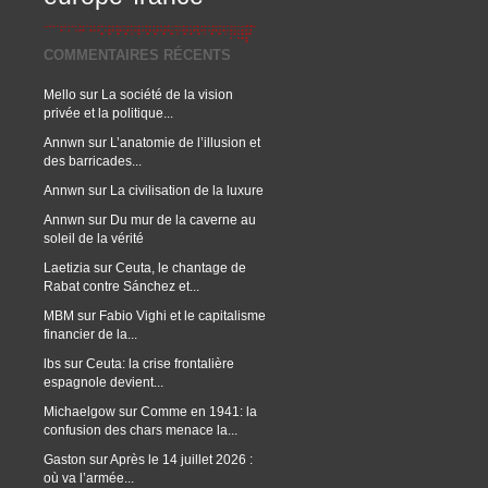
COMMENTAIRES RÉCENTS
Mello
sur
La société de la vision
privée et la politique...
Annwn
sur
L’anatomie de l’illusion et
des barricades...
Annwn
sur
La civilisation de la luxure
Annwn
sur
Du mur de la caverne au
soleil de la vérité
Laetizia
sur
Ceuta, le chantage de
Rabat contre Sánchez et...
MBM
sur
Fabio Vighi et le capitalisme
financier de la...
lbs
sur
Ceuta: la crise frontalière
espagnole devient...
Michaelgow
sur
Comme en 1941: la
confusion des chars menace la...
Gaston
sur
Après le 14 juillet 2026 :
où va l’armée...