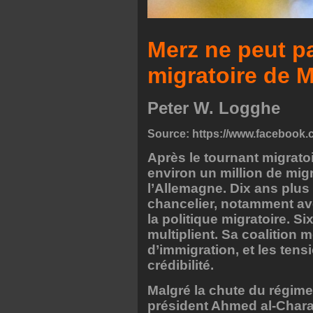
Merz ne peut pa
migratoire de 
Peter W. Logghe
Source:
https://www.facebook.
Après le tournant migrato
environ un million de mig
l’Allemagne. Dix ans plus
chancelier, notamment av
la politique migratoire. S
multiplient. Sa coalition 
d’immigration, et les ten
crédibilité.
Malgré la chute du régime
président Ahmed al-Charaa