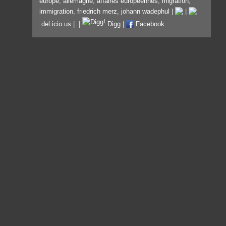
europe
,
allemagne
,
affaires européennes
,
migration
,
immigration
,
friedrich merz
,
johann wadephul
|
|
del.icio.us
|
|
Digg
|
Facebook