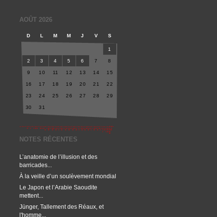
AOÛT 2026
D
L
M
M
J
V
S
1
2
3
4
5
6
7
8
9
10
11
12
13
14
15
16
17
18
19
20
21
22
23
24
25
26
27
28
29
30
31
NOTES RÉCENTES
L’anatomie de l’illusion et des
barricades...
À la veille d’un soulèvement mondial
Le Japon et l’Arabie Saoudite
mettent...
Jünger, Tallement des Réaux, et
l'homme...