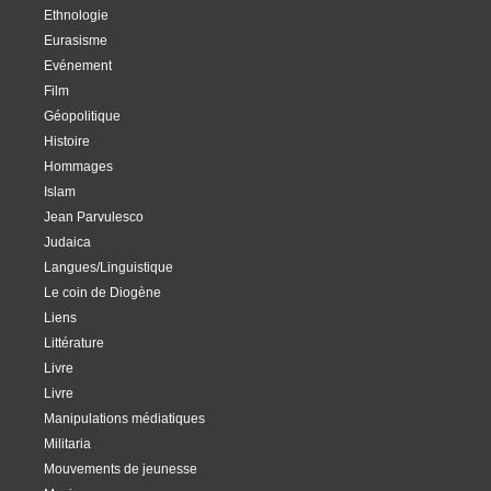
Ethnologie
Eurasisme
Evénement
Film
Géopolitique
Histoire
Hommages
Islam
Jean Parvulesco
Judaica
Langues/Linguistique
Le coin de Diogène
Liens
Littérature
Livre
Livre
Manipulations médiatiques
Militaria
Mouvements de jeunesse