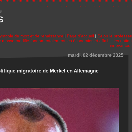
s
S
symbole de mort et de renaissance
|
Page d'accueil
|
Selon le professeu
e masse modifie fondamentalement les économies et affaiblit les nation
innovantes 
mardi, 02 décembre 2025
olitique migratoire de Merkel en Allemagne