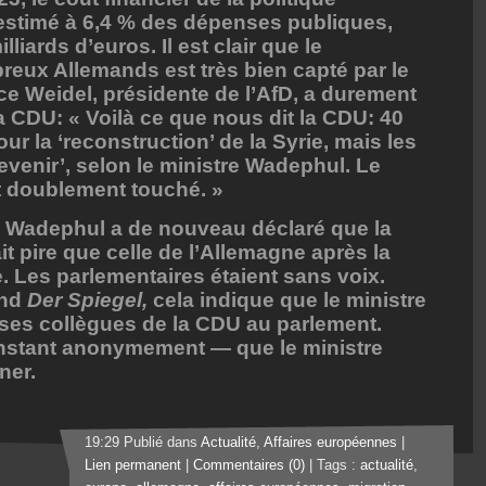
 estimé à 6,4 % des dépenses publiques,
iards d’euros. Il est clair que le
ux Allemands est très bien capté par le
ice Weidel, présidente de l’AfD, a durement
a CDU: « Voilà ce que nous dit la CDU: 40
ur la ‘reconstruction’ de la Syrie, mais les
evenir’, selon le ministre Wadephul. Le
t doublement touché. »
e Wadephul a de nouveau déclaré que la
ait pire que celle de l’Allemagne après la
 Les parlementaires étaient sans voix.
and
Der Spiegel,
cela indique que le ministre
 ses collègues de la CDU au parlement.
’instant anonymement — que le ministre
ner.
19:29 Publié dans
Actualité
,
Affaires européennes
|
Lien permanent
|
Commentaires (0)
| Tags :
actualité
,