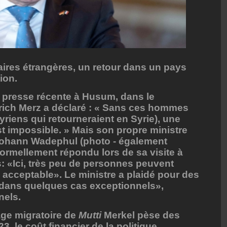
aires étrangères, un retour dans un pays
ion.
 presse récente à Husum, dans le
drich Merz a déclaré : « Sans ces hommes
syriens qui retourneraient en Syrie), une
t impossible. » Mais son propre ministre
 Johann Wadephul (photo - également
formellement répondu lors de sa visite à
s: «Ici, très peu de personnes peuvent
 acceptable». Le ministre a plaidé pour des
 «dans quelques cas exceptionnels»,
nels.
age migratoire de
Mutti
Merkel pèse des
3, le coût financier de la politique