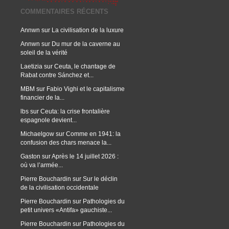
COMMENTAIRES RÉCENTS
Annwn
sur
La civilisation de la luxure
Annwn
sur
Du mur de la caverne au
soleil de la vérité
Laetizia
sur
Ceuta, le chantage de
Rabat contre Sánchez et...
MBM
sur
Fabio Vighi et le capitalisme
financier de la...
lbs
sur
Ceuta: la crise frontalière
espagnole devient...
Michaelgow
sur
Comme en 1941: la
confusion des chars menace la...
Gaston
sur
Après le 14 juillet 2026 :
où va l’armée...
Pierre Bouchardin
sur
Sur le déclin
de la civilisation occidentale
Pierre Bouchardin
sur
Pathologies du
petit univers «Antifa» gauchiste...
Pierre Bouchardin
sur
Pathologies du