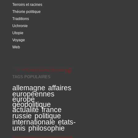
Terroirs et racines
Théorie politique
Traditions
Uchronie
Utopie
Voyage
Web
TAGS POPULAIRES
allemagne
affaires
européennes
europe
géopolitique
actualité
france
russie
politique
internationale
etats-
unis
philosophie