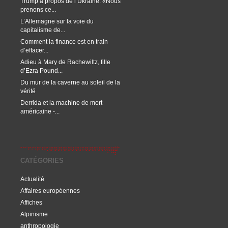
Trump à propos de l’Ukraine: «Nous
prenons ce...
L’Allemagne sur la voie du
capitalisme de...
Comment la finance est en train
d’effacer...
Adieu à Mary de Rachewiltz, fille
d’Ezra Pound...
Du mur de la caverne au soleil de la
vérité
Derrida et la machine de mort
américaine -...
CATÉGORIES
Actualité
Affaires européennes
Affiches
Alpinisme
anthropologie