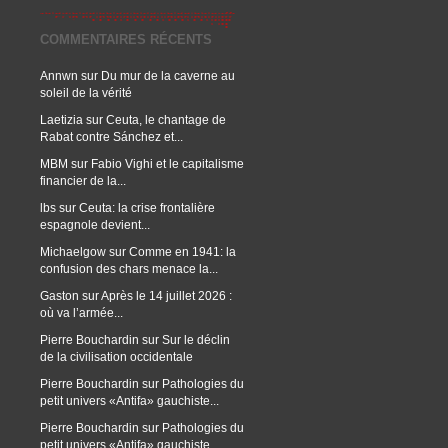
COMMENTAIRES RÉCENTS
Annwn
sur
Du mur de la caverne au
soleil de la vérité
Laetizia
sur
Ceuta, le chantage de
Rabat contre Sánchez et...
MBM
sur
Fabio Vighi et le capitalisme
financier de la...
lbs
sur
Ceuta: la crise frontalière
espagnole devient...
Michaelgow
sur
Comme en 1941: la
confusion des chars menace la...
Gaston
sur
Après le 14 juillet 2026 :
où va l’armée...
Pierre Bouchardin
sur
Sur le déclin
de la civilisation occidentale
Pierre Bouchardin
sur
Pathologies du
petit univers «Antifa» gauchiste...
Pierre Bouchardin
sur
Pathologies du
petit univers «Antifa» gauchiste...