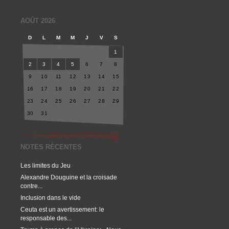
AOÛT 2026
D
L
M
M
J
V
S
1
2
3
4
5
6
7
8
9
10
11
12
13
14
15
16
17
18
19
20
21
22
23
24
25
26
27
28
29
30
31
NOTES RÉCENTES
Les limites du Jeu
Alexandre Douguine et la croisade
contre...
Inclusion dans le vide
Ceuta est un avertissement: le
responsable des...