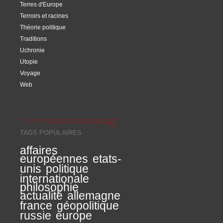
Terres d'Europe
Terroirs et racines
Théorie politique
Traditions
Uchronie
Utopie
Voyage
Web
TAGS POPULAIRES
affaires
européennes
etats-
unis
politique
internationale
philosophie
actualité
allemagne
france
géopolitique
russie
europe