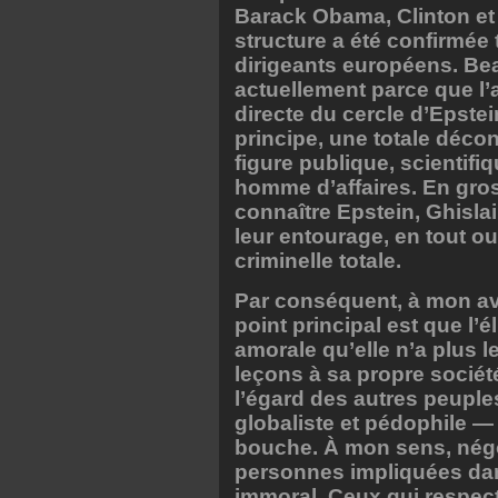
Barack Obama, Clinton et B
structure a été confirmé
dirigeants européens. Be
actuellement parce que l’
directe du cercle d’Epstein
principe, une totale déco
figure publique, scientif
homme d’affaires. En gros,
connaître Epstein, Ghisla
leur entourage, en tout ou
criminelle totale.
Par conséquent, à mon avi
point principal est que l’
amorale qu’elle n’a plus 
leçons à sa propre société 
l’égard des autres peuple
globaliste et pédophile — 
bouche. À mon sens, négo
personnes impliquées dans
immoral. Ceux qui respecte