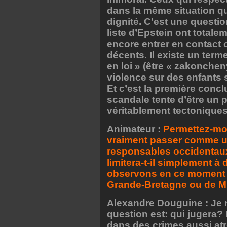
dans la même situation q
dignité. C’est une questi
liste d’Epstein ont totale
encore entrer en contact
décents. Il existe un term
en loi » (être « zakonchen
violence sur des enfants 
Et c’est la première conc
scandale tente d’être un 
véritablement tectoniques
Animateur :
Permettez-moi
vraiment passer comme une
responsables occidentaux 
limitera-t-il simplement 
observons en ce moment 
Grande-Bretagne ou de Mi
Alexandre Douguine : Je n
question est: qui jugera?
dans des crimes aussi at