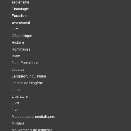
ésotérisme
Ethnologie
Eurasisme
Evénement
Film
Géopolitique
Histoire
Hommages
Islam
Jean Parvulesco
Judaica
Langues/Linguistique
Le coin de Diogène
Liens
Littérature
Livre
Livre
Manipulations médiatiques
Militaria
Mouvements de jeunesse