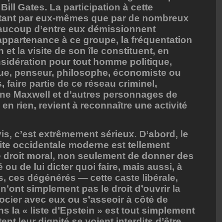
ill Gates. La participation à cette
e tant par eux-mêmes que par de nombreux
aucoup d’entre eux démissionnent
appartenance à ce groupe, la fréquentation
 et la visite de son île constituent, en
nsidération pour tout homme politique,
ique, penseur, philosophe, économiste ou
 faire partie de ce réseau criminel,
ine Maxwell et d’autres personnages de
 en rien, revient à reconnaître une activité
s, c’est extrêmement sérieux. D’abord, le
élite occidentale moderne est tellement
le droit moral, non seulement de donner des
ou de lui dicter quoi faire, mais aussi, à
s, ces dégénérés — cette caste libérale,
n’ont simplement pas le droit d’ouvrir la
cier avec eux ou s’asseoir à côté de
 la « liste d’Epstein » est tout simplement
nt leur dignité se voient interdits d’être