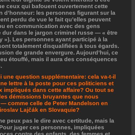
ue ceux qui bafouent ouvertement cette
on d’honneur: les personnes figurant sur la
ment perdu de vue le fait qu’elles peuvent
 ou en communication avec des gens
e dur dans le jargon criminel russe — « être
y »). Les personnes ayant participé à la
sont totalement disqualifiées à tous égards.
lusion de grande envergure. Aujourd’hui, ce
peu étouffé, mais il aura des conséquences
.
 une question supplémentaire: cela va-t-il
 lettre à la poste pour ces politiciens et
impliqués dans cette affaire? Ou tout se
à des démissions bruyantes que nous
— comme celle de Peter Mandelson en
roslav Lajčák en Slovaquie?
e peux pas le dire avec certitude, mais la
 Pour juger ces personnes, impliquées
roces contre des enfants, des femmes et