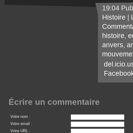
19:04 Pub
Histoire
|
Commenta
histoire
,
e
anvers
,
a
mouvemen
del.icio.u
Faceboo
Écrire un commentaire
Votre nom :
Votre email :
Votre URL :