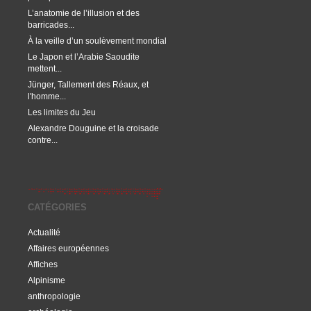
L’anatomie de l’illusion et des
barricades...
À la veille d’un soulèvement mondial
Le Japon et l’Arabie Saoudite
mettent...
Jünger, Tallement des Réaux, et
l'homme...
Les limites du Jeu
Alexandre Douguine et la croisade
contre...
CATÉGORIES
Actualité
Affaires européennes
Affiches
Alpinisme
anthropologie