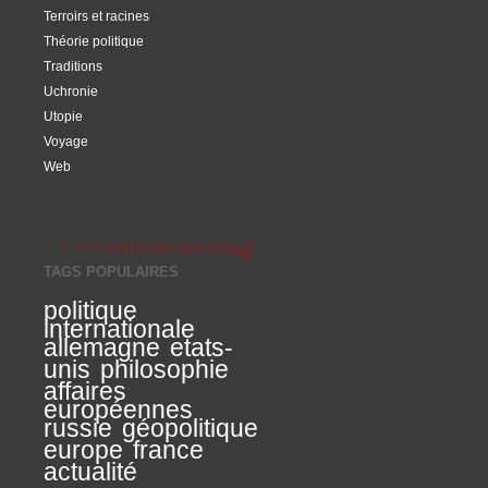
Terroirs et racines
Théorie politique
Traditions
Uchronie
Utopie
Voyage
Web
TAGS POPULAIRES
politique
internationale
allemagne
etats-
unis
philosophie
affaires
européennes
russie
géopolitique
europe
france
actualité