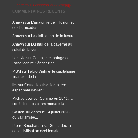
COMMENTAIRES RÉCENTS
Annwn
sur
L’anatomie de l’illusion et
des barricades...
Annwn
sur
La civilisation de la luxure
Annwn
sur
Du mur de la caverne au
soleil de la vérité
Laetizia
sur
Ceuta, le chantage de
Rabat contre Sánchez et...
MBM
sur
Fabio Vighi et le capitalisme
financier de la...
lbs
sur
Ceuta: la crise frontalière
espagnole devient...
Michaelgow
sur
Comme en 1941: la
confusion des chars menace la...
Gaston
sur
Après le 14 juillet 2026 :
où va l’armée...
Pierre Bouchardin
sur
Sur le déclin
de la civilisation occidentale