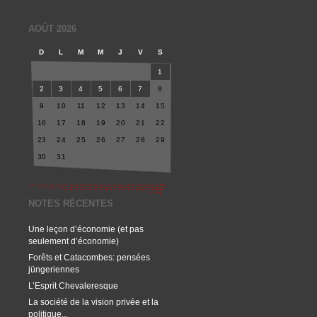
AOÛT 2026
D
L
M
M
J
V
S
1
2
3
4
5
6
7
8
9
10
11
12
13
14
15
16
17
18
19
20
21
22
23
24
25
26
27
28
29
30
31
NOTES RÉCENTES
Une leçon d’économie (et pas
seulement d’économie)
Forêts et Catacombes: pensées
jüngeriennes
L’Esprit Chevaleresque
La société de la vision privée et la
politique...