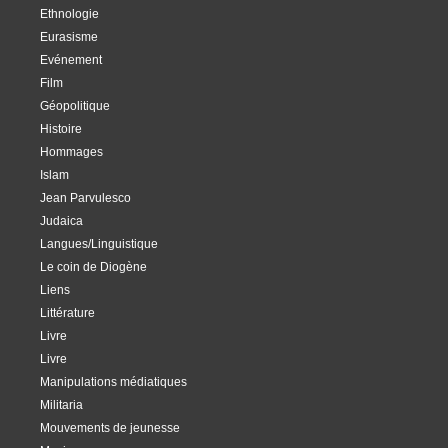
Ethnologie
Eurasisme
Evénement
Film
Géopolitique
Histoire
Hommages
Islam
Jean Parvulesco
Judaica
Langues/Linguistique
Le coin de Diogène
Liens
Littérature
Livre
Livre
Manipulations médiatiques
Militaria
Mouvements de jeunesse