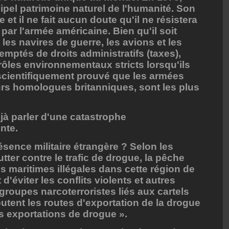
ipel patrimoine naturel de l'humanité. Son
 et il ne fait aucun doute qu'il ne résistera
par l'armée américaine. Bien qu'il soit
 les navires de guerre, les avions et les
mptés de droits administratifs (taxes),
ôles environnementaux stricts lorsqu'ils
st scientifiquement prouvé que les armées
urs homologues britanniques, sont les plus
jà parler d'une catastrophe
nte.
résence militaire étrangère ? Selon les
utter contre le trafic de drogue, la pêche
tés maritimes illégales dans cette région de
 d'éviter les conflits violents et autres
groupes narcoterroristes liés aux cartels
putent les routes d'exportation de la drogue
des exportations de drogue ».