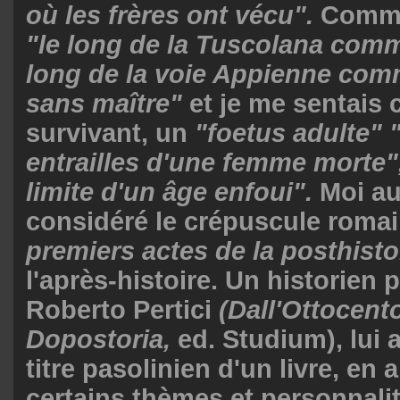
où les frères ont vécu".
Comme 
"le long de la Tuscolana comm
long de la voie Appienne com
sans maître"
et je me sentais
survivant, un
"foetus adulte" 
entrailles d'une femme morte",
limite d'un âge enfoui".
Moi aus
considéré le crépuscule roma
premiers actes de la posthisto
l'après-histoire. Un historien 
Roberto Pertici
(Dall'Ottocento
Dopostoria,
ed. Studium), lui 
titre pasolinien d'un livre, en
certains thèmes et personnali