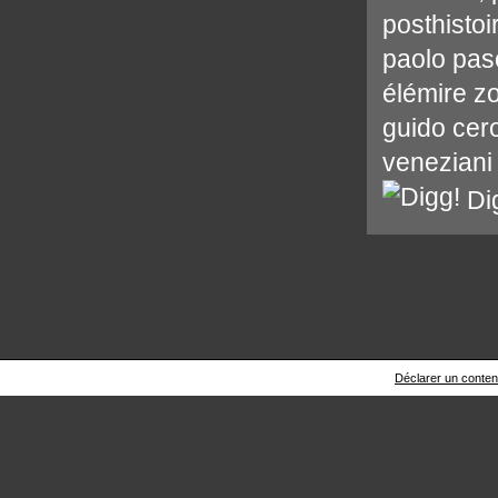
posthistoi
paolo paso
élémire zo
guido cero
veneziani
Di
Déclarer un contenu 