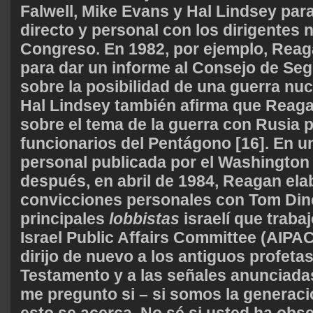
Falwell, Mike Evans y Hal Lindsey par
directo y personal con los dirigentes n
Congreso. En 1982, por ejemplo, Reaga
para dar un informe al Consejo de Se
sobre la posibilidad de una guerra nuc
Hal Lindsey también afirma que Reagan
sobre el tema de la guerra con Rusia p
funcionarios del Pentágono [16]. En 
personal publicada por el Washington
después, en abril de 1984, Reagan elab
convicciones personales con Tom Dine
principales
lobbistas
israelí que traba
Israel Public Affairs Committee (AIPA
dirijo de nuevo a los antiguos profeta
Testamento y a las señales anunciada
me pregunto si – si somos la generaci
esto se acerca. No sé si usted ha obs