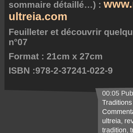
www.
sommaire détaillé…) :
ultreia.com
Feuilleter et découvrir quelq
n°07
Format : 21cm x 27cm
ISBN :978-2-37241-022-9
00:05 Pub
Traditions
Commenta
ultreia
,
re
tradition
,
t