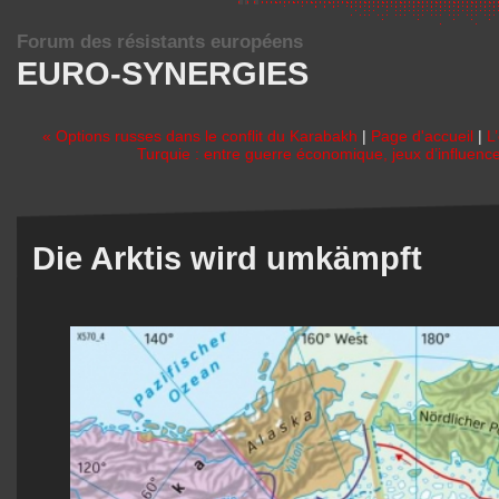
Forum des résistants européens
EURO-SYNERGIES
« Options russes dans le conflit du Karabakh
|
Page d'accueil
|
L
Turquie : entre guerre économique, jeux d’influence,
Die Arktis wird umkämpft