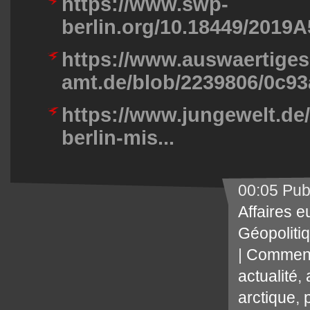
https://www.swp-
berlin.org/10.18449/2019A
https://www.auswaertiges
amt.de/blob/2239806/0c93a
https://www.jungewelt.de/a
berlin-mis...
00:05 Pub
Affaires 
Géopoliti
|
Comment
actualité
,
arctique
,