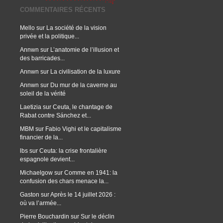
COMMENTAIRES RÉCENTS
Mello
sur
La société de la vision
privée et la politique...
Annwn
sur
L’anatomie de l’illusion et
des barricades...
Annwn
sur
La civilisation de la luxure
Annwn
sur
Du mur de la caverne au
soleil de la vérité
Laetizia
sur
Ceuta, le chantage de
Rabat contre Sánchez et...
MBM
sur
Fabio Vighi et le capitalisme
financier de la...
lbs
sur
Ceuta: la crise frontalière
espagnole devient...
Michaelgow
sur
Comme en 1941: la
confusion des chars menace la...
Gaston
sur
Après le 14 juillet 2026 :
où va l’armée...
Pierre Bouchardin
sur
Sur le déclin