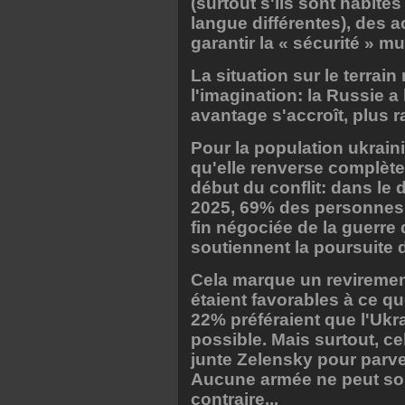
(surtout s'ils sont habité
langue différentes), des a
garantir la « sécurité » mu
La situation sur le terrai
l'imagination: la Russie a
avantage s'accroît, plus 
Pour la population ukraini
qu'elle renverse complète
début du conflit: dans le 
2025, 69% des personnes 
fin négociée de la guerre
soutiennent la poursuite 
Cela marque un revirement
étaient favorables à ce qu
22% préféraient que l'Uk
possible. Mais surtout, c
junte Zelensky pour parven
Aucune armée ne peut sout
contraire...