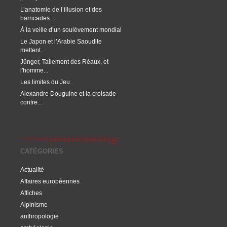
L’anatomie de l’illusion et des
barricades...
À la veille d’un soulèvement mondial
Le Japon et l’Arabie Saoudite
mettent...
Jünger, Tallement des Réaux, et
l'homme...
Les limites du Jeu
Alexandre Douguine et la croisade
contre...
CATÉGORIES
Actualité
Affaires européennes
Affiches
Alpinisme
anthropologie