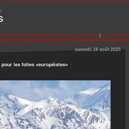
s
S
ton marque l'humiliation de la Russie dans le Caucase
|
Page d'accueil
 pensée de Mackinder dans le contexte de la Seconde Guerre mondiale 
samedi, 16 août 2025
a pour les folies «européistes»