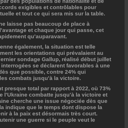
s par des populations de nationalité et de
ccords exigibles et contrôlables pour
tuelle et tout ce qui sera mis sur la table.
n ne laisse pas beaucoup de place à
 l'avantage et chaque jour qui passe, cet
rapidement qu'auparavant.
enne également, la situation est telle
ment les orientations qui prévalaient au
dernier sondage Gallup, réalisé début juillet
interrogées se déclarent favorables à une
 dès que possible, contre 24% qui
des combats jusqu'à la victoire.
 presque total par rapport à 2022, où 73%
e l'Ukraine combatte jusqu'à la victoire et
raine cherche une issue négociée dès que
ela indique que le temps dont dispose la
ir à la paix est désormais très court.
enir une guerre si le peuple veut le