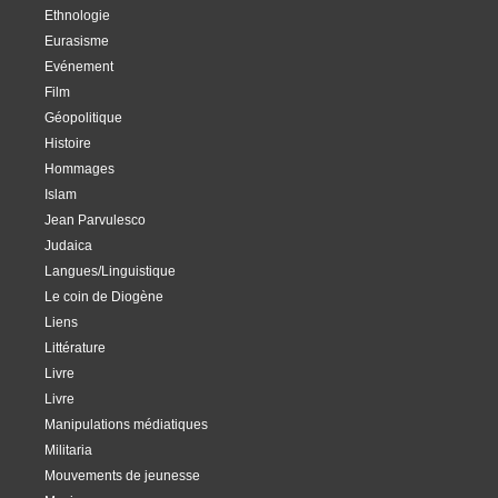
Ethnologie
Eurasisme
Evénement
Film
Géopolitique
Histoire
Hommages
Islam
Jean Parvulesco
Judaica
Langues/Linguistique
Le coin de Diogène
Liens
Littérature
Livre
Livre
Manipulations médiatiques
Militaria
Mouvements de jeunesse