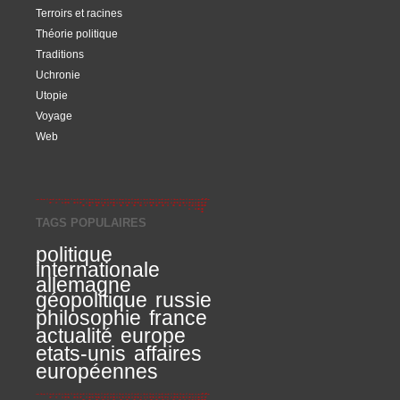
Terroirs et racines
Théorie politique
Traditions
Uchronie
Utopie
Voyage
Web
TAGS POPULAIRES
politique
internationale
allemagne
géopolitique
russie
philosophie
france
actualité
europe
etats-unis
affaires
européennes