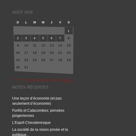
AOÛT 2026
D
L
M
M
J
V
S
1
2
3
4
5
6
7
8
9
10
11
12
13
14
15
16
17
18
19
20
21
22
23
24
25
26
27
28
29
30
31
NOTES RÉCENTES
Une leçon d’économie (et pas
seulement d’économie)
Forêts et Catacombes: pensées
jüngeriennes
L’Esprit Chevaleresque
La société de la vision privée et la
politique...