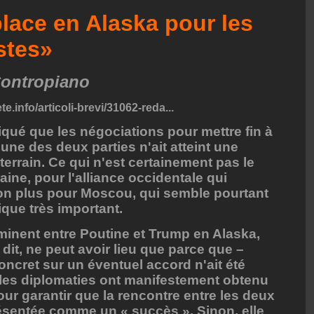
 place en Alaska pour les
stes»
ontropiano
te.info/articoli-brevi/31062-reda...
liqué que les négociations pour mettre fin à
une des deux parties n'ait atteint une
 terrain. Ce qui n'est certainement pas le
aine, pour l'alliance occidentale qui
non plus pour Moscou, qui semble pourtant
ique très important.
nent entre Poutine et Trump en Alaska,
it, ne peut avoir lieu que parce que –
cret sur un éventuel accord n'ait été
ales diplomaties ont manifestement obtenu
our garantir que la rencontre entre les deux
ésentée comme un « succès ». Sinon, elle