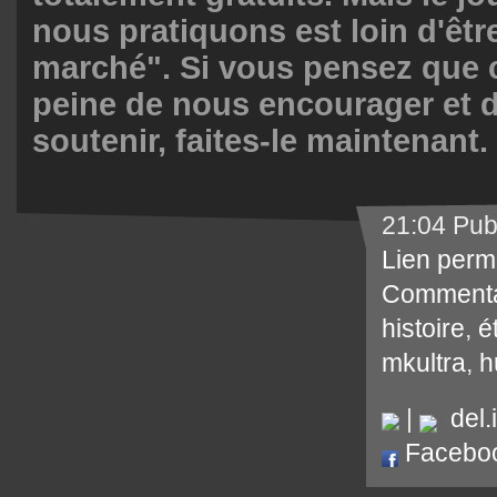
nous pratiquons est loin d'êtr
marché". Si vous pensez que c
peine de nous encourager et 
soutenir, faites-le maintenant.
21:04 Pub
Lien perm
Commenta
histoire
,
é
mkultra
,
h
|
del.i
Facebo