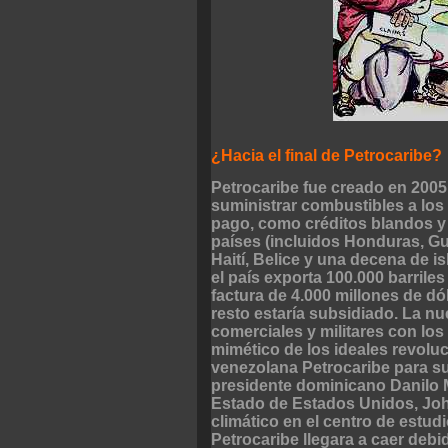
¿Hacia el final de Petrocaribe?
Petrocaribe fue creado en 2005 
suministrar combustibles a lo
pago, como créditos blandos y b
países (incluidos Honduras, G
Haití, Belice y una decena de i
el país exporta 100.000 barrile
factura de 4.000 millones de dól
resto estaría subsidiado. La n
comerciales y militares con los
mimético de los ideales revoluc
venezolana Petrocaribe para s
presidente dominicano Danilo M
Estado de Estados Unidos, Joh
climático en el centro de estud
Petrocaribe llegara a caer deb