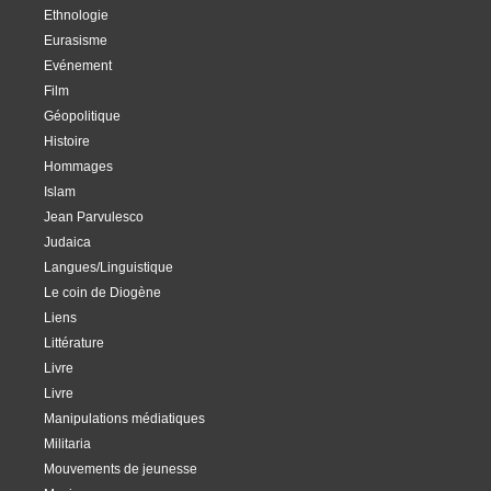
Ethnologie
Eurasisme
Evénement
Film
Géopolitique
Histoire
Hommages
Islam
Jean Parvulesco
Judaica
Langues/Linguistique
Le coin de Diogène
Liens
Littérature
Livre
Livre
Manipulations médiatiques
Militaria
Mouvements de jeunesse