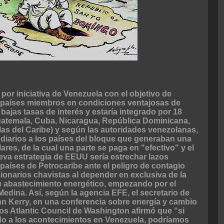
por iniciativa de Venezuela con el objetivo de
s países miembros en condiciones ventajosas de
ajas tasas de interés y estaría integrado por 18
uatemala, Cuba, Nicaragua, República Dominicana,
slas del Caribe) y según las autoridades venezolanas,
s diarios a los países del bloque que generaban una
ares, de la cual una parte se paga en "efectivo" y el
ueva estrategia de EEUU sería estrechar lazos
 países de Petrocaribe ante el peligro de contagio
ionarios chavistas al depender en exclusiva de la
u abastecimiento energético, empezando por el
edina. Así, según la agencia EFE, el secretario de
n Kerry, en una conferencia sobre energía y cambio
ios Atlantic Council de Washington afirmó que “si
ido a los acontecimientos en Venezuela, podríamos