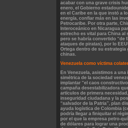
acabar con una grave crisis hu
enero, el Gobierno estadounid
en el Caribe en la que instó a l
energía, confiar más en las in
Petrocaribe. Por otra parte, Ch
Interoceánico en Nicaragua par
estrecho es vital para China al 
pero se habría convertido “de f
ataques de piratas), por lo EEU
Ortega dentro de su estrategia 
chinas.
Venezuela como víctima colater
En Venezuela, asistimos a una i
simétrica de la sociedad vene
implantar “el caos constructiv
campaña desestabilizadora que 
artículos de primera necesidad,
inseguridad ciudadana y la poste
“salvador de la Patria”, plan d
ayuda logística de Colombia (c
podría llegar a finiquitar el ré
por el que la empresa petro-quí
de dólares para lograr una prod