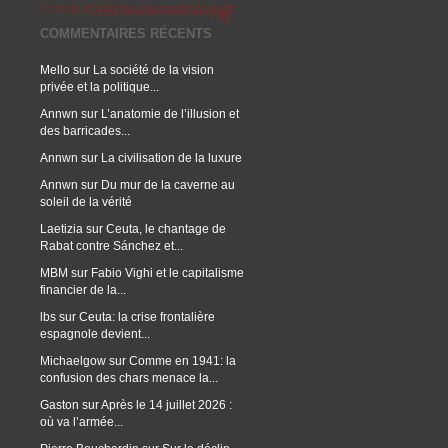
COMMENTAIRES RÉCENTS
Mello
sur
La société de la vision
privée et la politique...
Annwn
sur
L’anatomie de l’illusion et
des barricades...
Annwn
sur
La civilisation de la luxure
Annwn
sur
Du mur de la caverne au
soleil de la vérité
Laetizia
sur
Ceuta, le chantage de
Rabat contre Sánchez et...
MBM
sur
Fabio Vighi et le capitalisme
financier de la...
lbs
sur
Ceuta: la crise frontalière
espagnole devient...
Michaelgow
sur
Comme en 1941: la
confusion des chars menace la...
Gaston
sur
Après le 14 juillet 2026 :
où va l’armée...