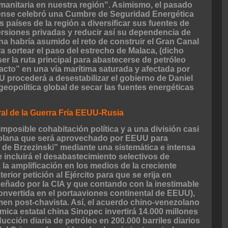
manitaria en nuestra región". Asimismo, el pasado
ense celebró una Cumbre de Seguridad Energética
os países de la región a diversificar sus fuentes de
versiones privadas y reducir así su dependencia de
ina habría asumido el reto de construir el Gran Canal
a sortear el paso del estrecho de Malaca, (dicho
ser la ruta principal para abastecerse de petróleo
acto” en una vía marítima saturada y afectada por
U procederá a desestabilizar el gobierno de Daniel
geopolítica global de secar las fuentes energéticas
al de la Guerra Fría EEUU-Rusia
mposible cohabitación política y a una división casi
zolana que será aprovechado por EEUU para
o de Brzezinski” mediante una sistemática e intensa
incluirá el desabastecimiento selectivos de
 la amplificación en los medios de la creciente
rior petición al Ejército para que se erija en
iseñado por la CIA y que contando con la inestimable
onvertida en el portaaviones continental de EEUU),
gimen post-chavista. Así, el acuerdo chino-venezolano
mica estatal china Sinopec invertirá 14.000 millones
ucción diaria de petróleo en 200.000 barriles diarios