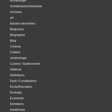
archéologie
Architecture/Urbanisme
Archives
art
Bandes dessinées
Belgicana
Biographie
Blog
Cinéma
Citation
criminologie
Cuisine / Gastronomie
Défense
Définitions
Droit / Constitutions
Ecole/Education
Ecologie
Economie
Entretiens
ésotérisme