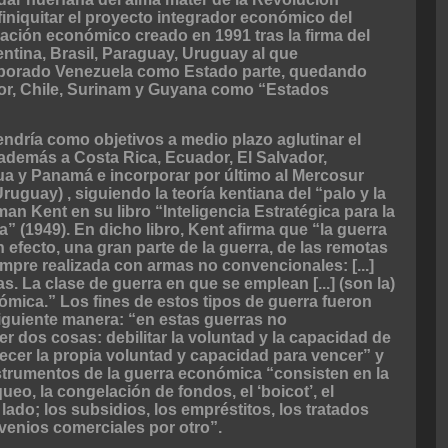
finiquitar el proyecto integrador económico del
ión económico creado en 1991 tras la firma del
ntina, Brasil, Paraguay, Uruguay al que
rporado Venezuela como Estado parte, quedando
dor, Chile, Surinam y Guyana como “Estados
endría como objetivos a medio plazo aglutinar el
 además a Costa Rica, Ecuador, El Salvador,
a y Panamá e incorporar por último al Mercosur
ruguay) , siguiendo la teoría kentiana del “palo y la
n Kent en su libro “Inteligencia Estratégica para la
” (1949). En dicho libro, Kent afirma que “la guerra
efecto, una gran parte de la guerra, de las remotas
mpre realizada con armas no convencionales: [...]
as. La clase de guerra en que se emplean [...] (son la)
nómica.” Los fines de estos tipos de guerra fueron
siguiente manera: “en estas guerras no
r dos cosas: debilitar la voluntad y la capacidad de
lecer la propia voluntad y capacidad para vencer” y
strumentos de la guerra económica “consisten en la
queo, la congelación de fondos, el ‘boicot’, el
lado; los subsidios, los empréstitos, los tratados
nvenios comerciales por otro”.