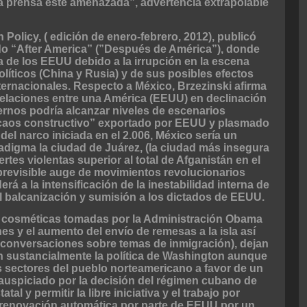
 la prensa esté amenazada”, advertencia extrapolable
gn Policy, ( edición de enero-febrero, 2012), publicó
lado “After America” (”Después de América”), donde
ia de los EEUU debido a la irrupción en la escena
líticos (China y Rusia) y de sus posibles efectos
nternacionales. Respecto a México, Brzezinski afirma
relaciones entre una América (EEUU) en declinación
rnos podría alcanzar niveles de escenarios
“caos constructivo” exportado por EEUU y plasmado
 del narco iniciada en el 2.006, México sería un
radigma la ciudad de Juárez, (la ciudad más insegura
tes violentas superior al total de Afganistán en el
l previsible auge de movimientos revolucionarios
á a la intensificación de la inestabilidad interna de
l balcanización y sumisión a los dictados de EEUU.
 cosméticas tomadas por la Administración Obama
es y el aumento del envío de remesas a la isla así
 conversaciones sobre temas de inmigración), dejan
n sustancialmente la política de Washington aunque
s sectores del pueblo norteamericano a favor de un
a auspiciado por la decisión del régimen cubano de
tal y permitir la libre iniciativa y el trabajo por
a renovación automática por parte de EEUU por un