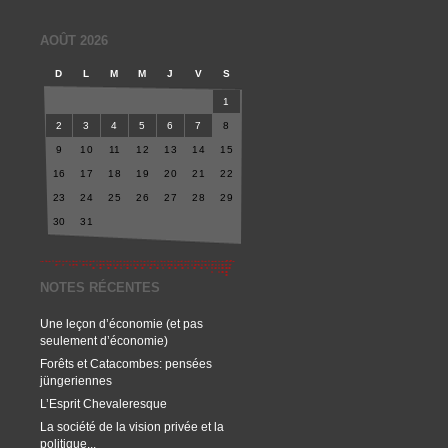
AOÛT 2026
D
L
M
M
J
V
S
1
2
3
4
5
6
7
8
9
10
11
12
13
14
15
16
17
18
19
20
21
22
23
24
25
26
27
28
29
30
31
NOTES RÉCENTES
Une leçon d’économie (et pas
seulement d’économie)
Forêts et Catacombes: pensées
jüngeriennes
L’Esprit Chevaleresque
La société de la vision privée et la
politique...