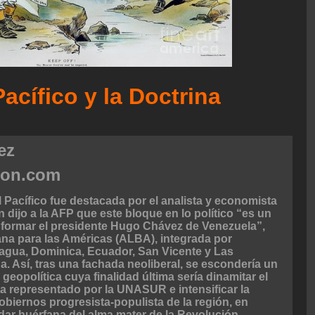
Pacífico y la Doctrina
ez
hon.com
l Pacífico fue destacada por el analista y economista
 dijo a la AFP que este bloque en lo político “es un
 formar el presidente Hugo Chávez de Venezuela”,
iana para las Américas (ALBA), integrada por
ragua, Dominica, Ecuador, San Vicente y Las
. Así, tras una fachada neoliberal, se escondería un
geopolítica cuya finalidad última sería dinamitar el
ta representado por la UNASUR e intensificar la
Gobiernos progresista-populista de la región, en
dar huérfana del alma mater de la Revolución