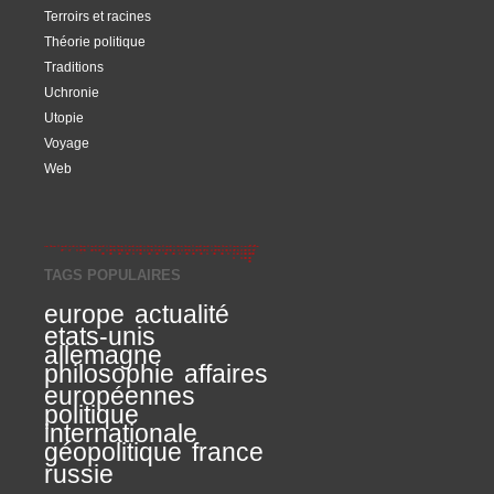
Terroirs et racines
Théorie politique
Traditions
Uchronie
Utopie
Voyage
Web
TAGS POPULAIRES
europe
actualité
etats-unis
allemagne
philosophie
affaires
européennes
politique
internationale
géopolitique
france
russie