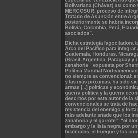
Bolivariana (Chávez) así como 
MERCOSUR, proceso de integrac
Tratado de Asunción entre Arge
posteriormente se habría inco
Bolivia, Colombia, Perú, Ecua
asociados”.
Dicha estrategia fagocitadora t
Arco del Pacífico para integrar
Guatemala, Honduras, Nicaragu
(Brasil, Argentina, Paraguay y U
zanahoria “ expuesta por Sherma
Política Mundial Norteamericana
no siempre es convencional: en 
y las más próximas, ha sido sie
armas [...] políticas y económic
guerra política y la guerra eco
descritos por este autor de la 
convencionales se trata de hace
resistencia del enemigo y forta
más adelante añade que los in
zanahoria y el garrote”: “el blo
embargo y la lista negra por un 
bilaterales, el trueque y los co