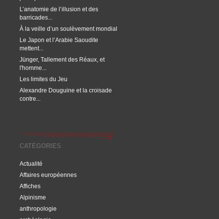
L’anatomie de l’illusion et des
barricades...
À la veille d’un soulèvement mondial
Le Japon et l’Arabie Saoudite
mettent...
Jünger, Tallement des Réaux, et
l'homme...
Les limites du Jeu
Alexandre Douguine et la croisade
contre...
CATÉGORIES
Actualité
Affaires européennes
Affiches
Alpinisme
anthropologie