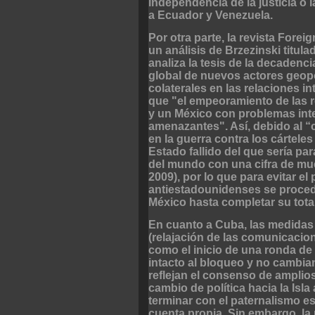
independencia de la justicia o
a Ecuador y Venezuela.
Por otra parte, la revista Forei
un análisis de Brzezinski titu
analiza la tesis de la decadenc
global de nuevos actores geopo
colaterales en las relaciones i
que "el empeoramiento de las 
y un México con problemas inte
amenazantes". Así, debido al 
en la guerra contra los cárteles
Estado fallido del que sería pa
del mundo con una cifra de muer
2009), por lo que para evitar e
antiestadounidenses se proceder
México hasta completar su tota
En cuanto a Cuba, las medidas
(relajación de las comunicacion
como el inicio de una ronda de
intacto al bloqueo y no cambia
reflejan el consenso de amplio
cambio de política hacia la Isl
terminar con el paternalismo esta
cuenta propia. Sin embargo, l