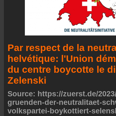
Par respect de la neutra
helvétique: l'Union dé
du centre boycotte le d
Zelenski
Source: https://zuerst.de/2023
gruenden-der-neutralitaet-sch
volkspartei-boykottiert-selens