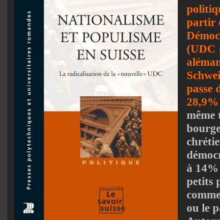
politiq
partir
Démocr
(UDC ;
aléman
Schwei
passe 
28,9%
même t
bourge
chrétie
démocr
à 14% 
petits 
comme 
ou le p