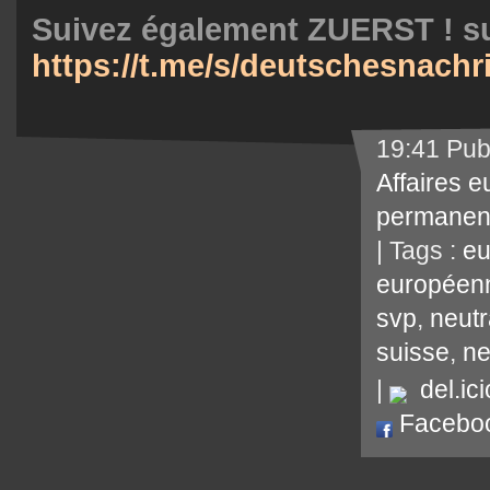
Suivez également ZUERST ! su
https://t.me/s/deutschesnach
19:41 Pub
Affaires 
permanen
| Tags :
eu
européen
svp
,
neutr
suisse
,
ne
|
del.ici
Facebo