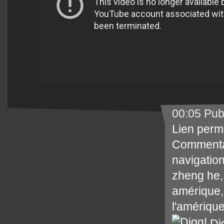
00:05 Pub
Lien perm
Commenta
navigatio
zheng he
amérique
l'amériqu
Di