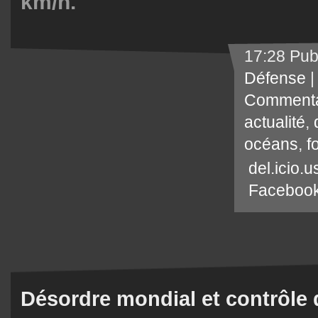
km/h.
17:28 Pub
Défense
Commenta
actualité
,
océans
,
f
del.icio.u
Faceboo
Désordre mondial et contrôle 