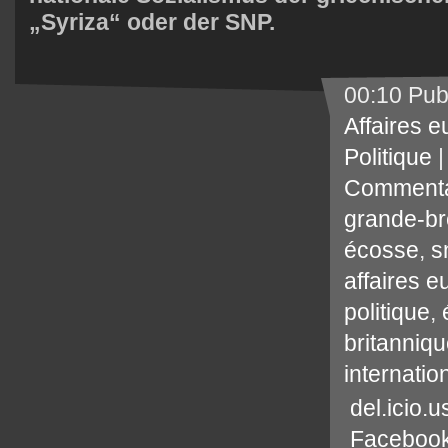
„Syriza“ oder der
SNP
.
00:10 Pub
Affaires 
Politique
Commenta
grande-br
écosse
,
s
affaires 
politique
,
britanniq
internatio
del.icio.u
Faceboo