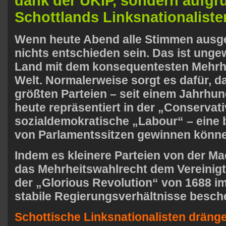
dank der
UKIP
, sondern aufgr
Schottlands Linksnationalisten
W
enn heute Abend alle Stimmen ausge
nichts entschieden sein. Das ist unge
Land mit dem konsequentesten Mehrhe
Welt. Normalerweise sorgt es dafür, d
größten Parteien – seit einem Jahrhund
heute repräsentiert in der „Conservati
sozialdemokratische „Labour“ – eine
von Parlamentssitzen gewinnen könn
Indem es kleinere Parteien von der Ma
das Mehrheitswahlrecht dem Vereinigt
der „Glorious Revolution“ von
1688
im
stabile Regierungsverhältnisse besche
Schottische Linksnationalisten dräng