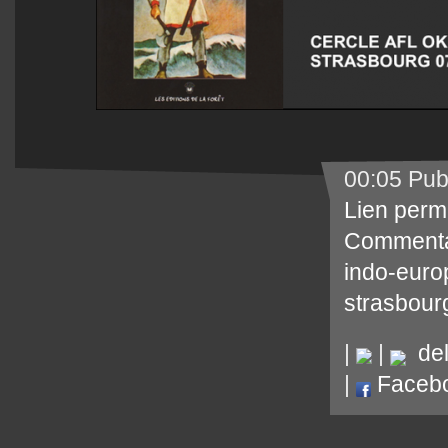
00:05 Pub
Lien perm
Commenta
indo-eur
strasbour
|
|
del.
|
Faceb