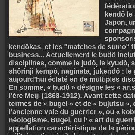
fédératio
kendô le 
Japon, u
compagni
sponsoris
kendôkas, et les "matches de sumo" fl
business... Actuellement le budô inclu
disciplines, comme le judô, le kyudô, s
shôrinji kempô, naginata, jukendô : le 
aujourd’hui éclaté en de multiples dis
En somme, « budô » désigne les « arts
l’ère Meiji (1868-1912). Avant cette dat
termes de « bugei » et de « bujutsu »,
l’ancienne voie du guerrier », ou « ko
néologisme. Bugei, ou l’ « art du guerr
appellation caractéristique de la périod