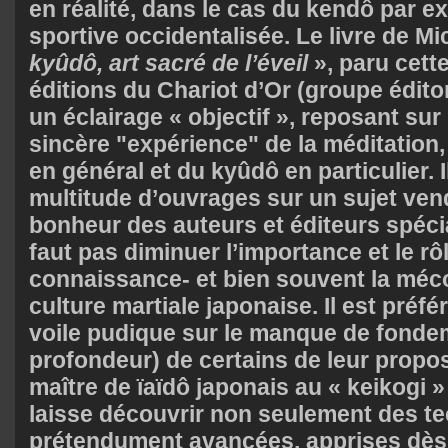
en réalité, dans le cas du kendô par e
sportive occidentalisée. Le livre de M
kyûdô, art sacré de l’éveil
», paru cett
éditions du Chariot d’Or (groupe éditor
un éclairage « objectif », reposant sur
sincère "expérience" de la méditation,
en général et du kyûdô en particulier. I
multitude d’ouvrages sur un sujet vend
bonheur des auteurs et éditeurs spécia
faut pas diminuer l’importance et le rô
connaissance- et bien souvent la méc
culture martiale japonaise. Il est préfé
voile pudique sur le manque de fonde
profondeur) de certains de leur propos
maître de ïaïdô japonais au « keikogi »
laisse découvrir non seulement des t
prétendument avancées, apprises dès