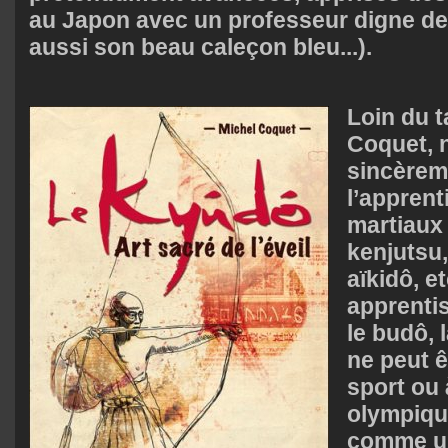
au Japon avec un professeur digne de
aussi son beau caleçon bleu...).
Loin du t
Coquet, n
sincèrem
l’apprent
martiaux 
kenjutsu,
aïkidô, et
apprentis
le budô, 
ne peut ê
sport ou 
olympique
comme un