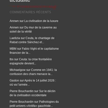
COMMENTAIRES RÉCENTS
Annwn
sur
La civilisation de la luxure
Annwn
sur
Du mur de la caverne au
soleil de la vérité
Laetizia
sur
Ceuta, le chantage de
Rabat contre Sánchez et...
MBM
sur
Fabio Vighi et le capitalisme
financier de la...
lbs
sur
Ceuta: la crise frontalière
espagnole devient...
Michaelgow
sur
Comme en 1941: la
confusion des chars menace la...
Gaston
sur
Après le 14 juillet 2026 :
où va l’armée...
Pierre Bouchardin
sur
Sur le déclin
de la civilisation occidentale
Pierre Bouchardin
sur
Pathologies du
petit univers «Antifa» gauchiste...