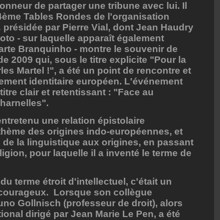
honneur de partager une tribune avec lui. Il
14ème Tables Rondes de l'organisation
,
présidée par Pierre Vial, dont Jean Haudry
hoto - sur laquelle apparaît également
uarte Branquinho - montre le souvenir de
e 2009 qui, sous le titre explicite "Pour la
s Martel !", a été un point de rencontre et
vement identitaire européen. L'événement
itre clair et retentissant : "Face au
harnelles".
ntretenu une relation épistolaire
 thème des origines indo-européennes, et
, de la linguistique aux origines, en passant
eligion, pour laquelle il a inventé le terme de
du terme étroit d'intellectuel, c'était un
t courageux. Lorsque son collègue
runo Gollnisch (professeur de droit), alors
onal dirigé par Jean Marie Le Pen, a été