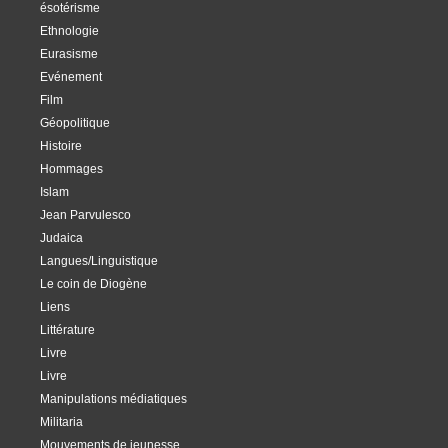
ésotérisme
Ethnologie
Eurasisme
Evénement
Film
Géopolitique
Histoire
Hommages
Islam
Jean Parvulesco
Judaica
Langues/Linguistique
Le coin de Diogène
Liens
Littérature
Livre
Livre
Manipulations médiatiques
Militaria
Mouvements de jeunesse