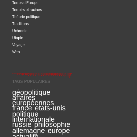
Terres d'Europe
Terroirs et racines
Théorie politique
Traditions
Uchronie
Utopie
Voyage
Web
TAGS POPULAIRES
géopolitique
affaires
européennes
france
etats-unis
politique
internationale
russie
philosophie
allemagne
europe
actualité