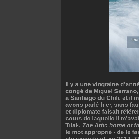
Il y a une vingtaine d'ann
congé de Miguel Serrano, 
à Santiago du Chili, et il 
avons parlé hier, sans faut
et diplomate faisait référe
cours de laquelle il m'avai
Tilak,
The Artic home of t
le mot approprié - de le fa
été exécuté et, en 2012,
T