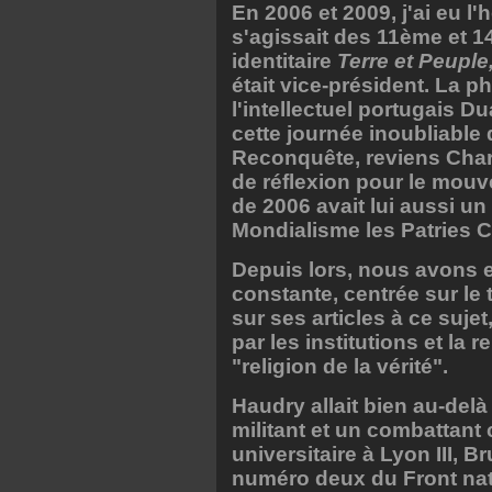
En 2006 et 2009, j'ai eu l'
s'agissait des 11ème et 
identitaire
Terre et Peuple
était vice-président. La p
l'intellectuel portugais D
cette journée inoubliable d
Reconquête, reviens Charle
de réflexion pour le mou
de 2006 avait lui aussi un t
Mondialisme les Patries C
Depuis lors, nous avons e
constante, centrée sur le
sur ses articles à ce sujet
par les institutions et la r
"religion de la vérité".
Haudry allait bien au-delà 
militant et un combattan
universitaire à Lyon III, B
numéro deux du Front nati