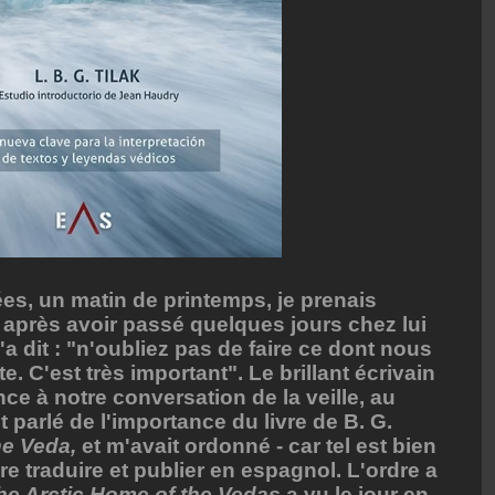
ées, un matin de printemps, je prenais
après avoir passé quelques jours chez lui
m'a dit : "n'oubliez pas de faire ce dont nous
e. C'est très important". Le brillant écrivain
nce à notre conversation de la veille, au
t parlé de l'importance du livre de B. G.
he Veda,
et m'avait ordonné - car tel est bien
ire traduire et publier en espagnol. L'ordre a
he Arctic Home of the Vedas
a vu le jour en