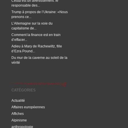
Ceuta est un avertissement: le
responsable des...
Trump à propos de l’Ukraine: «Nous
prenons ce...
L’Allemagne sur la voie du
capitalisme de...
Comment la finance est en train
d’effacer...
Adieu à Mary de Rachewiltz, fille
d’Ezra Pound...
Du mur de la caverne au soleil de la
vérité
CATÉGORIES
Actualité
Affaires européennes
Affiches
Alpinisme
anthropologie