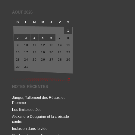
AOÛT 2026
D
L
M
M
J
V
S
1
2
3
4
5
6
7
8
9
10
11
12
13
14
15
16
17
18
19
20
21
22
23
24
25
26
27
28
29
30
31
NOTES RÉCENTES
Jünger, Tallement des Réaux, et
l'homme...
Les limites du Jeu
Alexandre Douguine et la croisade
contre...
Inclusion dans le vide