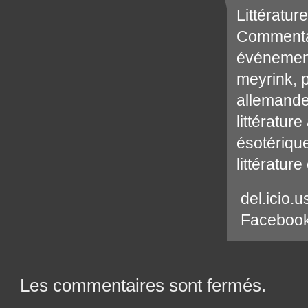
Littérature
Commenta
événemen
meyrink
,
allemand
littératur
ésotériqu
littératur
del.icio.u
Faceboo
Les commentaires sont fermés.