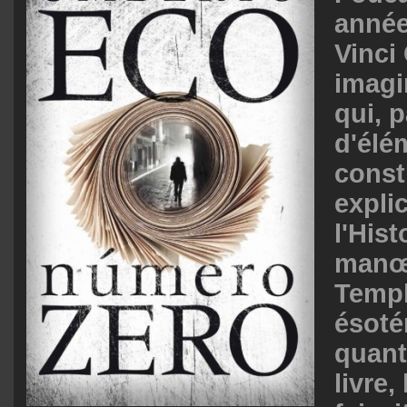
année
Vinci
imagi
qui, p
d'élé
const
expli
l'Hist
manœu
Templ
ésotér
quanti
livre,