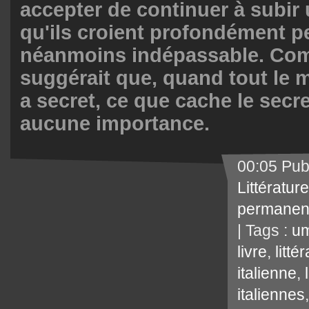
accepter de continuer à subir
qu'ils croient profondément pe
néanmoins indépassable. Co
suggérait que, quand tout le m
a secret, ce que cache le secre
aucune importance.
00:05 Pub
Littérature
permanen
| Tags :
um
livre
,
litté
italienne
,
italiennes