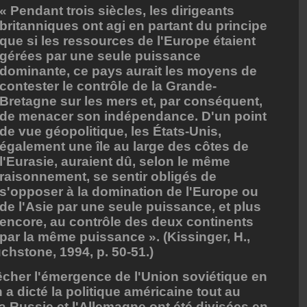
« Pendant trois siècles, les dirigeants
britanniques ont agi en partant du principe
que si les ressources de l'Europe étaient
gérées par une seule puissance
dominante, ce pays aurait les moyens de
contester le contrôle de la Grande-
Bretagne sur les mers et, par conséquent,
de menacer son indépendance. D'un point
de vue géopolitique, les États-Unis,
également une île au large des côtes de
l'Eurasie, auraient dû, selon le même
raisonnement, se sentir obligés de
s'opposer à la domination de l'Europe ou
de l'Asie par une seule puissance, et plus
encore, au contrôle des deux continents
par la même puissance ». (Kissinger, H.,
hstone, 1994, p. 50-51.)
êcher l'émergence de l'Union soviétique en
a dicté la politique américaine tout au
La Russie et l'Allemagne ont été divisées en