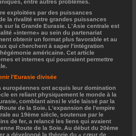
thniques, entre autres problèmes.
tre exploitées par des puissances
de la rivalité entre grandes puissances
 sur la Grande Eurasie. L'Asie centrale est
ivalité «interne» au sein du partenariat
ent obtenir un format plus favorable et au
x qui cherchent à saper l'intégration
 l'hégémonie américaine. Cet article
rnes et internes qui pourraient permettre
le.
nir l'Eurasie divisée
 européennes ont acquis leur domination
cle en reliant physiquement le monde à la
urasie, comblant ainsi le vide laissé par la
 Route de la Soie. L'expansion de l'empire
trale au 19ème siècle, soutenue par le
 de fer, a relancé les liens qui avaient
cienne Route de la Soie. Au début du 20ème
der a développé la théorie du « cœur de