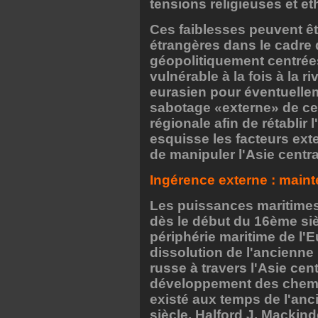
tensions religieuses et e
Ces faiblesses peuvent ê
étrangères dans le cadre 
géopolitiquement centrées
vulnérable à la fois à la r
eurasien pour éventuellem
sabotage «externe» de ceu
régionale afin de rétablir
esquisse les facteurs exte
de manipuler l'Asie centra
Ingérence externe : mainte
Les puissances maritimes
dès le début du 16ème siè
périphérie maritime de l'E
dissolution de l'ancienne
russe à travers l'Asie cen
développement des chemins
existé aux temps de l'an
siècle, Halford J. Mackin