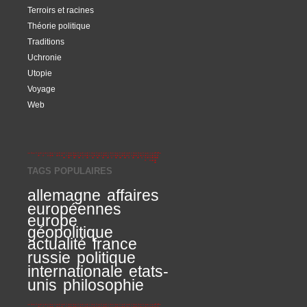
Terroirs et racines
Théorie politique
Traditions
Uchronie
Utopie
Voyage
Web
TAGS POPULAIRES
allemagne
affaires
européennes
europe
géopolitique
actualité
france
russie
politique
internationale
etats-
unis
philosophie