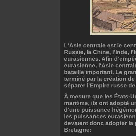
L'Asie centrale est le ce
Russie, la Chine, l'Inde, 
eurasiennes. Afin d'emp
eurasienne, l'Asie centr
bataille important. Le gr
terminé par la création d
séparer l'Empire russe de 
À mesure que les États-U
maritime, ils ont adopté 
d'une puissance hégémoni
les puissances eurasiennes
devaient donc adopter la 
Bretagne: