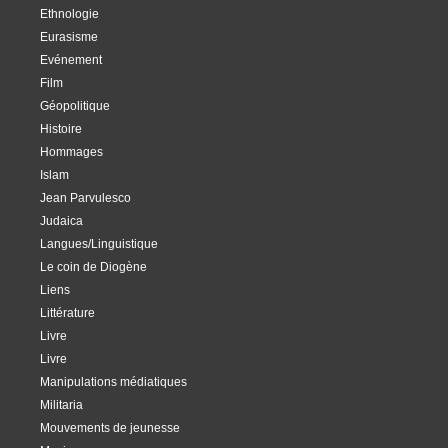
Ethnologie
Eurasisme
Evénement
Film
Géopolitique
Histoire
Hommages
Islam
Jean Parvulesco
Judaica
Langues/Linguistique
Le coin de Diogène
Liens
Littérature
Livre
Livre
Manipulations médiatiques
Militaria
Mouvements de jeunesse