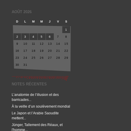
AOÛT 2026
D
L
M
M
J
V
S
1
2
3
4
5
6
7
8
9
10
11
12
13
14
15
16
17
18
19
20
21
22
23
24
25
26
27
28
29
30
31
NOTES RÉCENTES
L’anatomie de l’illusion et des
barricades...
À la veille d’un soulèvement mondial
Le Japon et l’Arabie Saoudite
mettent...
Jünger, Tallement des Réaux, et
l'homme...