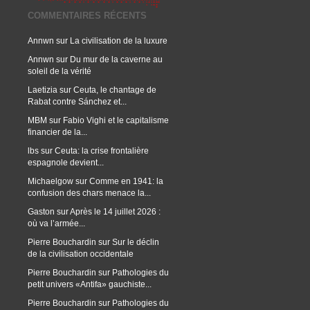
COMMENTAIRES RÉCENTS
Annwn
sur
La civilisation de la luxure
Annwn
sur
Du mur de la caverne au
soleil de la vérité
Laetizia
sur
Ceuta, le chantage de
Rabat contre Sánchez et...
MBM
sur
Fabio Vighi et le capitalisme
financier de la...
lbs
sur
Ceuta: la crise frontalière
espagnole devient...
Michaelgow
sur
Comme en 1941: la
confusion des chars menace la...
Gaston
sur
Après le 14 juillet 2026 :
où va l’armée...
Pierre Bouchardin
sur
Sur le déclin
de la civilisation occidentale
Pierre Bouchardin
sur
Pathologies du
petit univers «Antifa» gauchiste...
Pierre Bouchardin
sur
Pathologies du