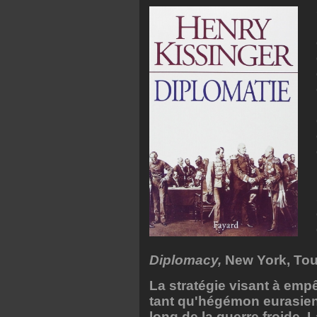
Diplomacy,
New York, Touc
La stratégie visant à emp
tant qu'hégémon eurasien 
long de la guerre froide. 