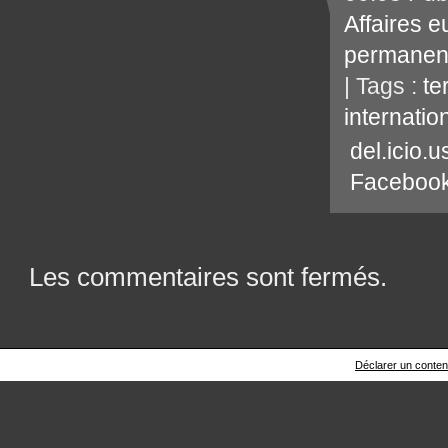
Affaires 
permanen
| Tags :
te
internatio
del.icio.u
Faceboo
Les commentaires sont fermés.
Déclarer un contenu 