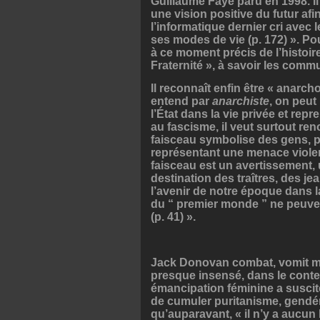
Guillaume Faye paru en 1998. Il
une vision positive du futur afi
l’informatique dernier cri avec
ses modes de vie (p. 172) ». Po
à ce moment précis de l’histoire 
Fraternité », à savoir les com
Il reconnaît enfin être « anarcho-
entend par
anarchiste
, on peut
l’État dans la vie privée et rep
au fascisme, il veut surtout re
faisceau symbolise des gens, p
représentant une menace violen
faisceau est un avertissement, 
destination des traîtres, des jean
l’avenir de notre époque dans 
du “ premier monde ” ne peuven
(p. 41) ».
Jack Donovan combat, vomit mê
presque insensé, dans le conte
émancipation féminine a suscité
de cumuler puritanisme, gendé
qu’auparavant, « il n’y a aucu