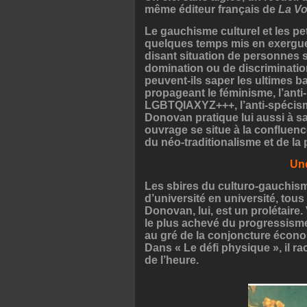
même éditeur français de
La Vo
Le gauchisme culturel et les pe
quelques temps mis en exergue 
disant situation de personnes 
domination ou de discriminatio
peuvent-ils saper les ultimes ba
propageant le féminisme, l’anti-
LGBTQIAXYZ+++, l’anti-spécisme,
Donovan pratique lui aussi à sa
ouvrage se situe à la confluen
du néo-traditionalisme et de la 
Une
Les sbires du culturo-gauchism
d’université en université, tous
Donovan, lui, est un prolétaire.
le plus achevé du progressisme u
au gré de la conjoncture économ
Dans « Le défi physique », il ra
de l’heure.