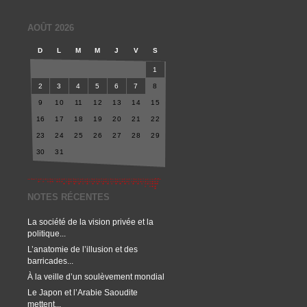
AOÛT 2026
D
L
M
M
J
V
S
1
2
3
4
5
6
7
8
9
10
11
12
13
14
15
16
17
18
19
20
21
22
23
24
25
26
27
28
29
30
31
NOTES RÉCENTES
La société de la vision privée et la
politique...
L’anatomie de l’illusion et des
barricades...
À la veille d’un soulèvement mondial
Le Japon et l’Arabie Saoudite
mettent...