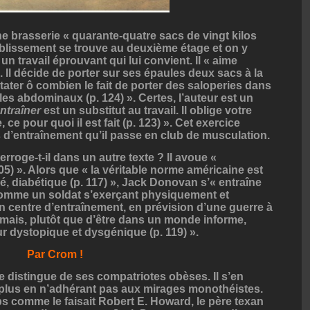
e brasserie « quarante-quatre sacs de vingt kilos
ablissement se trouve au deuxième étage et on y
un travail éprouvant qui lui convient. Il « aime
». Il décide de porter sur ses épaules deux sacs à la
stater ô combien le fait de porter des saloperies dans
r les abdominaux (p. 124) ». Certes, l’auteur est un
entraîner
est un substitut au travail. Il oblige votre
e, ce pour quoi il est fait (p. 123) ». Cet exercice
d’entraînement qu’il passe en club de musculation.
erroge-t-il dans un autre texte ? Il avoue «
05) ». Alors que « la véritable norme américaine est
, diabétique (p. 117) », Jack Donovan s’« entraîne
 comme un soldat s’exerçant physiquement et
n centre d’entraînement, en prévision d’une guerre à
 jamais, plutôt que d’être dans un monde informe,
r dystopique et dysgénique (p. 119) ».
Par Crom !
le distingue de ses compatriotes obèses. Il s’en
re plus en n’adhérant pas aux mirages monothéistes.
s comme le faisait Robert E. Howard, le père texan