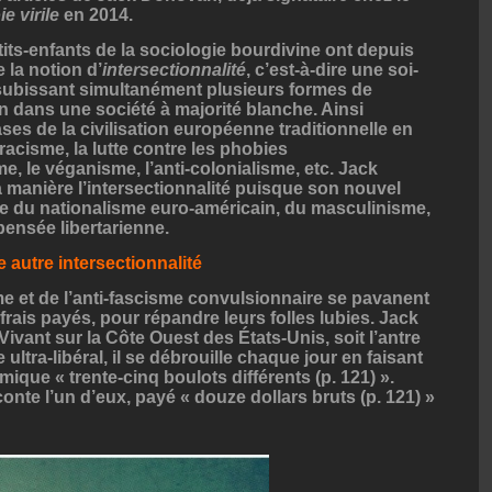
ie virile
en 2014.
tits-enfants de la sociologie bourdivine ont depuis
la notion d’
intersectionnalité
, c’est-à-dire une soi-
subissant simultanément plusieurs formes de
n dans une société à majorité blanche. Ainsi
ses de la civilisation européenne traditionnelle en
racisme, la lutte contre les phobies
 le véganisme, l’anti-colonialisme, etc. Jack
 manière l’intersectionnalité puisque son nouvel
ce du nationalisme euro-américain, du masculinisme,
pensée libertarienne.
 autre intersectionnalité
e et de l’anti-fascisme convulsionnaire se pavanent
 frais payés, pour répandre leurs folles lubies. Jack
 Vivant sur la Côte Ouest des États-Unis, soit l’antre
ltra-libéral, il se débrouille chaque jour en faisant
ique « trente-cinq boulots différents (p. 121) ».
conte l’un d’eux, payé « douze dollars bruts (p. 121) »