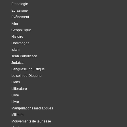
Ethnologie
Eurasisme
Evénement
Film
Géopolitique
Histoire
Hommages
Islam
Jean Parvulesco
Judaica
Langues/Linguistique
Le coin de Diogène
Liens
Littérature
Livre
Livre
Manipulations médiatiques
Militaria
Mouvements de jeunesse