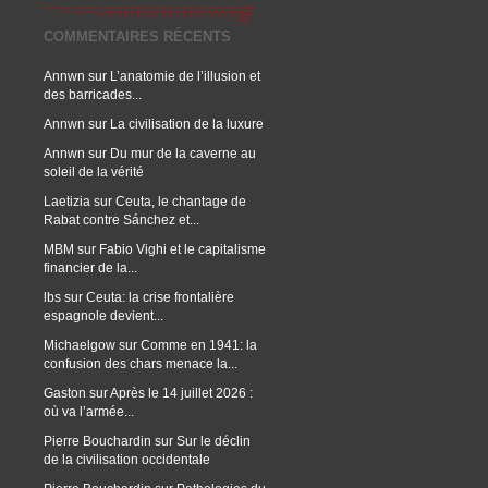
COMMENTAIRES RÉCENTS
Annwn
sur
L’anatomie de l’illusion et
des barricades...
Annwn
sur
La civilisation de la luxure
Annwn
sur
Du mur de la caverne au
soleil de la vérité
Laetizia
sur
Ceuta, le chantage de
Rabat contre Sánchez et...
MBM
sur
Fabio Vighi et le capitalisme
financier de la...
lbs
sur
Ceuta: la crise frontalière
espagnole devient...
Michaelgow
sur
Comme en 1941: la
confusion des chars menace la...
Gaston
sur
Après le 14 juillet 2026 :
où va l’armée...
Pierre Bouchardin
sur
Sur le déclin
de la civilisation occidentale