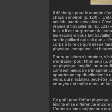
Il décharge pour le compte d’un
chacun environ (p. 120) ». L’ét
accède par des escaliers. C’est 
vraiment travailler dur (p. 121) 
fois. « Il est surprenant de con
les escaliers vous fait travaille
solide gaillard qui sait que «
s’
corps à faire ce qu’il désire fair
physique compense les heures 
Pourquoi alors s’entraîner, s’int
s’entraîner pour l’honneur (p. 1
un physique empâté, boursouflé
car il est mieux de s’imaginer
appartenant spirituellement à u
venir, qui n’éclatera peut-être
ennuyeux et traîné dans un futu
Ce goût pour l’effort physique 
félicite et se différencie enco
L’auteur aime sculpter son corp