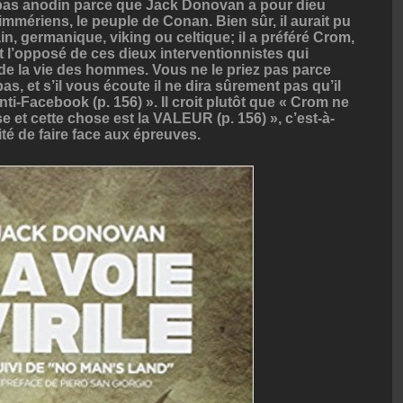
 pas anodin parce que Jack Donovan a pour dieu
Cimmériens, le peuple de Conan. Bien sûr, il aurait pu
n, germanique, viking ou celtique; il a préféré Crom,
est l’opposé de ces dieux interventionnistes qui
s de la vie des hommes. Vous ne le priez pas parce
s, et s’il vous écoute il ne dira sûrement pas qu’il
nti-Facebook (p. 156) ». Il croit plutôt que « Crom ne
e et cette chose est la VALEUR (p. 156) », c’est-à-
lité de faire face aux épreuves.