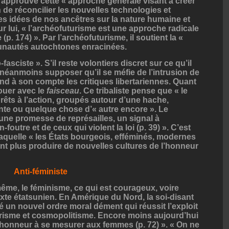
 approuve cette « approche générale visant à créer
n de réconcilier les nouvelles technologies et
 les idées de nos ancêtres sur la nature humaine et
ur lui, « l’archéofuturisme est une approche radicale
(p. 174) ». Par l’archéofuturisme, il soutient la «
munautés autochtones enracinées.
fasciste ». S’il reste volontiers discret sur ce qu’il
 néanmoins supposer qu’il se méfie de l’intrusion de
rend à son compte les critiques libertariennes. Quant
nouer avec le
faisceau
. Ce tribaliste pense que « le
rêts à l’action, groupés autour d’une hache,
te ou quelque chose d’« autre encore ». Le
une promesse de représailles, un signal à
-foutre et de ceux qui violent la loi (p. 39) ». C’est
laquelle « les États bourgeois, efféminés, modernes
t plus produire de nouvelles cultures de l’honneur
Anti-féministe
me, le féminisme, ce qui est courageux, voire
xte étatsunien. En Amérique du Nord, la soi-disant
 un nouvel ordre moral dément qui réussit l’exploit
risme et cosmopolitisme. Encore moins aujourd’hui
n honneur à se mesurer aux femmes (p. 72) ». « On ne