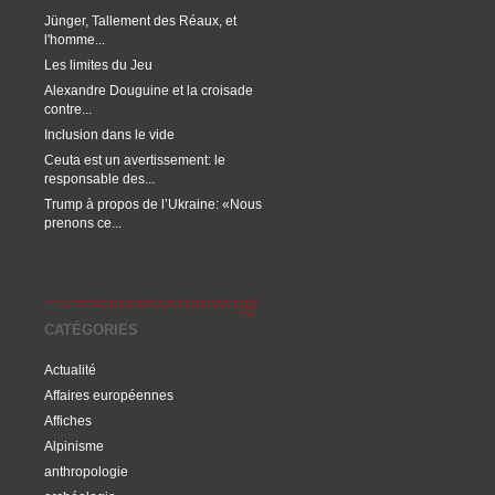
Jünger, Tallement des Réaux, et
l'homme...
Les limites du Jeu
Alexandre Douguine et la croisade
contre...
Inclusion dans le vide
Ceuta est un avertissement: le
responsable des...
Trump à propos de l’Ukraine: «Nous
prenons ce...
CATÉGORIES
Actualité
Affaires européennes
Affiches
Alpinisme
anthropologie