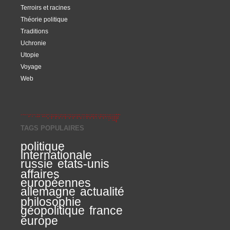
Terroirs et racines
Théorie politique
Traditions
Uchronie
Utopie
Voyage
Web
TAGS POPULAIRES
politique
internationale
russie
etats-unis
affaires
européennes
allemagne
actualité
philosophie
géopolitique
france
europe