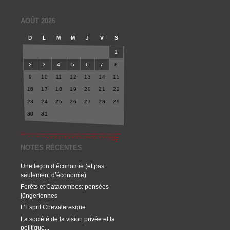
AOÛT 2026
D
L
M
M
J
V
S
1
2
3
4
5
6
7
8
9
10
11
12
13
14
15
16
17
18
19
20
21
22
23
24
25
26
27
28
29
30
31
NOTES RÉCENTES
Une leçon d’économie (et pas
seulement d’économie)
Forêts et Catacombes: pensées
jüngeriennes
L’Esprit Chevaleresque
La société de la vision privée et la
politique...