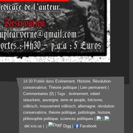
14:30 Publié dans
Evénement
,
Histoire
,
Révolution
conservatrice
,
Théorie politique
|
Lien permanent
|
Commentaires (0)
| Tags :
événement
,
robert
steuckers
,
auvergne
,
terre et peuple
,
folcisme
,
völkisch
,
mouvement völkisch
,
allemagne
,
révolution
conservatrice
,
théorie politique
,
politologie
,
histoire
,
philosophie politique
,
sciences politiques
|
|
del.icio.us
|
|
Digg
|
Facebook