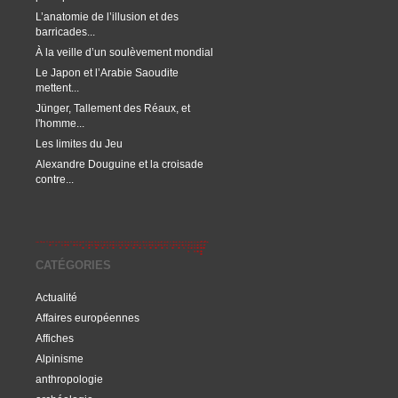
L’anatomie de l’illusion et des
barricades...
À la veille d’un soulèvement mondial
Le Japon et l’Arabie Saoudite
mettent...
Jünger, Tallement des Réaux, et
l'homme...
Les limites du Jeu
Alexandre Douguine et la croisade
contre...
CATÉGORIES
Actualité
Affaires européennes
Affiches
Alpinisme
anthropologie