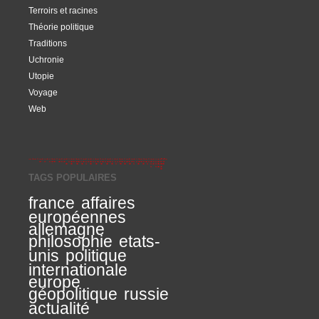
Terroirs et racines
Théorie politique
Traditions
Uchronie
Utopie
Voyage
Web
TAGS POPULAIRES
france
affaires
européennes
allemagne
philosophie
etats-
unis
politique
internationale
europe
géopolitique
russie
actualité