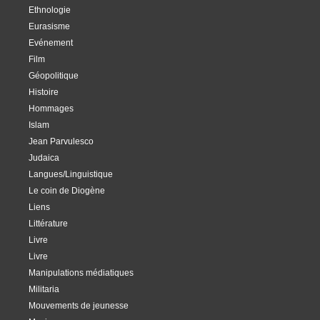
Ethnologie
Eurasisme
Evénement
Film
Géopolitique
Histoire
Hommages
Islam
Jean Parvulesco
Judaica
Langues/Linguistique
Le coin de Diogène
Liens
Littérature
Livre
Livre
Manipulations médiatiques
Militaria
Mouvements de jeunesse