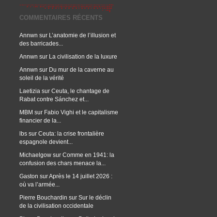
COMMENTAIRES RÉCENTS
Annwn
sur
L’anatomie de l’illusion et
des barricades...
Annwn
sur
La civilisation de la luxure
Annwn
sur
Du mur de la caverne au
soleil de la vérité
Laetizia
sur
Ceuta, le chantage de
Rabat contre Sánchez et...
MBM
sur
Fabio Vighi et le capitalisme
financier de la...
lbs
sur
Ceuta: la crise frontalière
espagnole devient...
Michaelgow
sur
Comme en 1941: la
confusion des chars menace la...
Gaston
sur
Après le 14 juillet 2026 :
où va l’armée...
Pierre Bouchardin
sur
Sur le déclin
de la civilisation occidentale