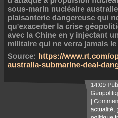
d'attaque à propulsion nucléai
sous-marin nucléaire australi
plaisanterie dangereuse qui ne
qu'exacerber la crise géopolit
avec la Chine en y injectant 
militaire qui ne verra jamais le 
Source:
https://www.rt.com/o
australia-submarine-deal-dan
14:09 Pub
Géopoliti
|
Comment
actualité
,
politique 