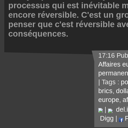
processus qui est inévitable 
encore réversible. C'est un g
penser que c'est réversible av
conséquences.
17:16 Pub
Affaires 
permanen
| Tags :
po
brics
,
doll
europe
,
a
|
del.i
Digg
|
F