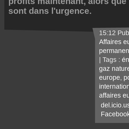
profits maintenant, alors qu
sont dans l'urgence.
15:12 Pub
Affaires 
permanen
| Tags :
én
gaz natur
europe
,
p
internatio
affaires 
del.icio.u
Faceboo