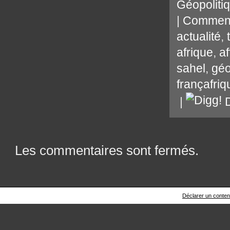
Géopoliti
|
Comment
actualité
,
afrique
,
af
sahel
,
géo
françafriq
|
D
Les commentaires sont fermés.
Déclarer un contenu 