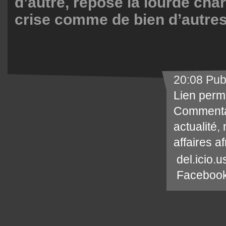
d’autre, repose la lourde cha
crise comme de bien d’autres
20:08 Pub
Lien perm
Commenta
actualité
,
affaires a
del.icio.u
Faceboo