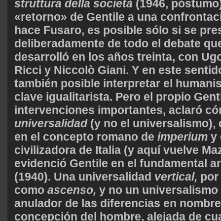
struttura della società
(1946, póstumo)
«retorno» de Gentile a una confronta
hace Fusaro, es posible sólo si se pre
deliberadamente de todo el debate que 
desarrolló en los años treinta, con Ugo
Ricci y Niccolò Giani. Y en este sentid
también posible interpretar el humani
clave igualitarista. Pero el propio Gent
intervenciones importantes, aclaró có
universalidad
(y no el universalismo),
en el concepto romano de
imperium
y 
civilizadora de Italia (y aquí vuelve Ma
evidenció Gentile en el fundamental a
(1940). Una universalidad
vertical,
por 
como
ascenso,
y no un universalismo 
anulador de las diferencias en nombre
concepción del hombre, alejada de cu