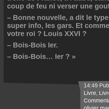
coup de feu ni verser une gou
– Bonne nouvelle, a dit le type
super info, les gars. Et commen
votre roi ? Louis XXVI ?
– Bois-Bois Ier.
– Bois-Bois… Ier ? »
14:49 Pub
Livre
,
Livr
Commenta
olivier ma