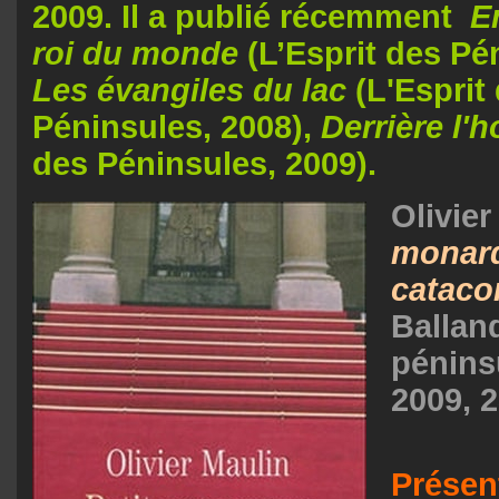
2009. Il a publié récemment
E
roi du monde
(L’Esprit des Pé
Les évangiles du lac
(L'Esprit
Péninsules, 2008),
Derrière l'h
des Péninsules, 2009).
Olivier
monarq
catac
Balland
pénins
2009, 
Présen