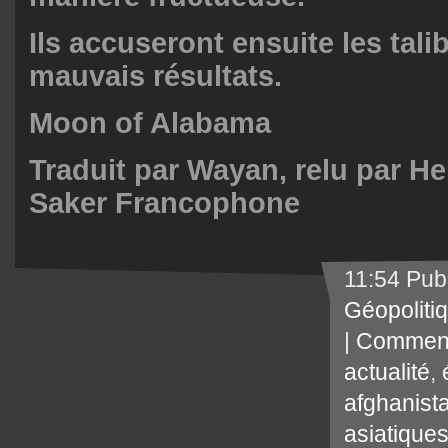
Ils accuseront ensuite les tal
mauvais résultats.
Moon of Alabama
Traduit par Wayan, relu par He
Saker Francophone
11:54 Pub
Géopoliti
|
Comment
actualité
,
afghanist
asiatique