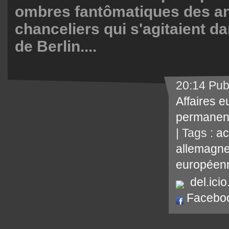
ombres fantômatiques des a
chanceliers qui s'agitaient da
de Berlin....
20:14 Pub
Affaires 
permanen
| Tags :
ac
allemagn
européen
del.icio
Facebo