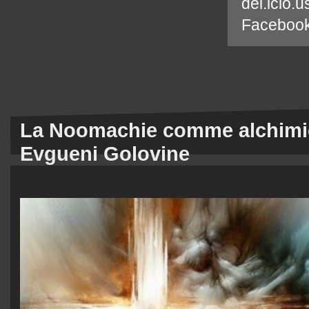
del.icio.u
Faceboo
La Noomachie comme alchimie
Evgueni Golovine