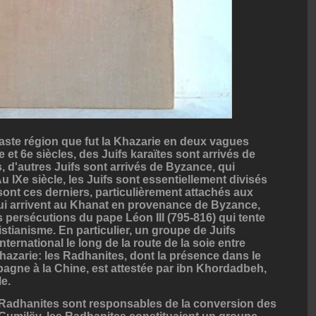
vaste région que fut la Khazarie en deux vagues
e et 6e siècles, des Juifs karaïtes sont arrivés de
s, d'autres Juifs sont arrivés de Byzance, qui
u IXe siècle, les Juifs sont essentiellement divisés
 sont ces derniers, particulièrement attachés aux
i arrivent au Khanat en provenance de Byzance,
s persécutions du pape Léon III (795-816) qui tente
istianisme. En particulier, un groupe de Juifs
ernational le long de la route de la soie entre
Khazarie: les Radhanites, dont la présence dans le
agne à la Chine, est attestée par ibn Khordadbeh,
e.
 Radhanites sont responsables de la conversion des