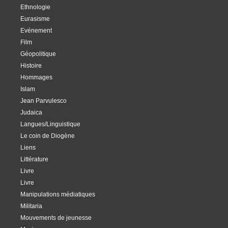
Ethnologie
Eurasisme
Evénement
Film
Géopolitique
Histoire
Hommages
Islam
Jean Parvulesco
Judaica
Langues/Linguistique
Le coin de Diogène
Liens
Littérature
Livre
Livre
Manipulations médiatiques
Militaria
Mouvements de jeunesse