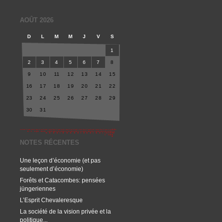
AOÛT 2026
D
L
M
M
J
V
S
1
2
3
4
5
6
7
8
9
10
11
12
13
14
15
16
17
18
19
20
21
22
23
24
25
26
27
28
29
30
31
NOTES RÉCENTES
Une leçon d’économie (et pas
seulement d’économie)
Forêts et Catacombes: pensées
jüngeriennes
L’Esprit Chevaleresque
La société de la vision privée et la
politique...