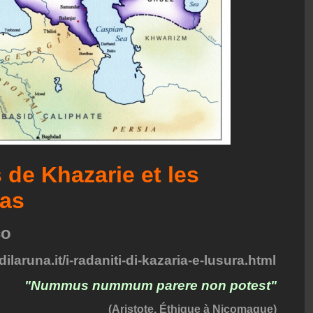
 de Khazarie et les
ras
co
laruna.it/i-radaniti-di-kazaria-e-lusura.html
"Nummus nummum parere non potest"
(Aristote, Éthique à Nicomaque)