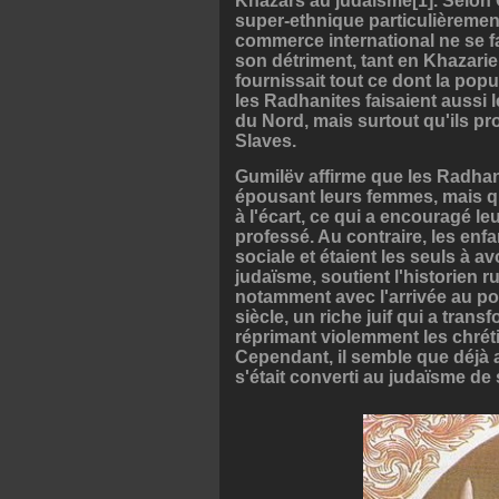
Khazars au judaïsme[1]. Selon 
super-ethnique particulièrement 
commerce international ne se fa
son détriment, tant en Khazarie
fournissait tout ce dont la popu
les Radhanites faisaient aussi
du Nord, mais surtout qu'ils pr
Slaves.
Gumilëv affirme que les Radhani
épousant leurs femmes, mais qu
à l'écart, ce qui a encouragé le
professé. Au contraire, les enf
sociale et étaient les seuls à 
judaïsme, soutient l'historien r
notamment avec l'arrivée au pouv
siècle, un riche juif qui a trans
réprimant violemment les chréti
Cependant, il semble que déjà a
s'était converti au judaïsme de