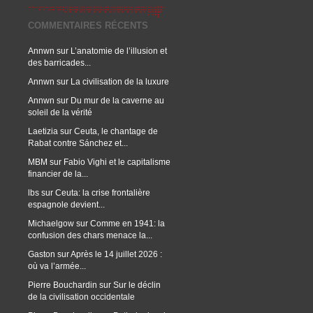
COMMENTAIRES RÉCENTS
Annwn
sur
L’anatomie de l’illusion et
des barricades...
Annwn
sur
La civilisation de la luxure
Annwn
sur
Du mur de la caverne au
soleil de la vérité
Laetizia
sur
Ceuta, le chantage de
Rabat contre Sánchez et...
MBM
sur
Fabio Vighi et le capitalisme
financier de la...
lbs
sur
Ceuta: la crise frontalière
espagnole devient...
Michaelgow
sur
Comme en 1941: la
confusion des chars menace la...
Gaston
sur
Après le 14 juillet 2026 :
où va l’armée...
Pierre Bouchardin
sur
Sur le déclin
de la civilisation occidentale