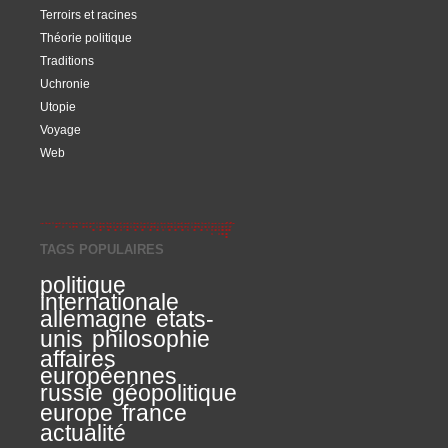
Terroirs et racines
Théorie politique
Traditions
Uchronie
Utopie
Voyage
Web
TAGS POPULAIRES
politique
internationale
allemagne
etats-
unis
philosophie
affaires
européennes
russie
géopolitique
europe
france
actualité