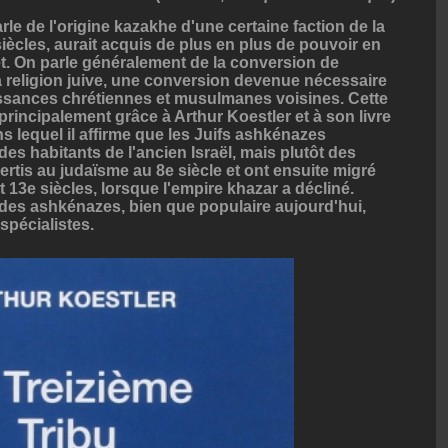
le de l'origine kazakhe d'une certaine faction de la
 siècles, aurait acquis de plus en plus de pouvoir en
rêt. On parle généralement de la conversion de
a religion juive, une conversion devenue nécessaire
issances chrétiennes et musulmanes voisines. Cette
rincipalement grâce à Arthur Koestler et à son livre
ns lequel il affirme que les Juifs ashkénazes
s habitants de l'ancien Israël, mais plutôt des
rtis au judaïsme au 8e siècle et ont ensuite migré
t 13e siècles, lorsque l'empire khazar a décliné.
 des ashkénazes, bien que populaire aujourd'hui,
spécialistes.