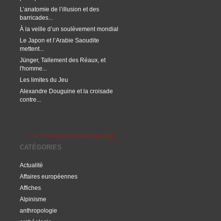
L’anatomie de l’illusion et des
barricades...
À la veille d’un soulèvement mondial
Le Japon et l’Arabie Saoudite
mettent...
Jünger, Tallement des Réaux, et
l'homme...
Les limites du Jeu
Alexandre Douguine et la croisade
contre...
CATÉGORIES
Actualité
Affaires européennes
Affiches
Alpinisme
anthropologie