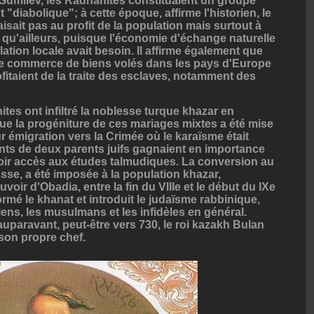
Gumilëv, les Radhanites constituaient un groupe
"diabolique"; à cette époque, affirme l'historien, le
isait pas au profit de la population mais surtout à
 qu'ailleurs, puisque l'économie d'échange naturelle
lation locale avait besoin. Il affirme également que
 le commerce de biens volés dans les pays d'Europe
ofitaient de la traite des esclaves, notamment des
tes ont infiltré la noblesse turque khazar en
e la progéniture de ces mariages mixtes a été mise
ur émigration vers la Crimée où le karaïsme était
ants de deux parents juifs gagnaient en importance
avoir accès aux études talmudiques. La conversion au
usse, a été imposée à la population khazar,
oir d'Obadia, entre la fin du VIIIe et le début du IXe
formé le khanat et introduit le judaïsme rabbinique,
ens, les musulmans et les infidèles en général.
uparavant, peut-être vers 730, le roi kazakh Bulan
 son propre chef.