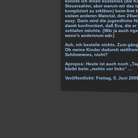
könnte ich ihnen kostenlos (die Kos
Steuerzahler, aber warum wir das t
kompliziert zu erklären)
beim Amt b
vielem anderen Material, den 24se
easy
. Darin wird die jugendliche 
damit konfrontiert, daß Eva, die e
schlafen möchte. (Wär ja auch irg
wenn’s andersrum wär.)
Ach, ich bestelle nichts. Zum gän
Ob meine Kinder dadurch weltfre
Schlimmeres, nicht?
Apropos: Heute ist auch noch „Tag
bleibt beim „rechts vor links“ …
Veröffentlicht:
Freitag, 5. Juni 200