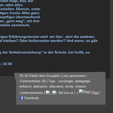
ten trägt, klar, der
un, wäre allzu
estellen
. Ebenso, unter
itigen Comic
Alles ganz
Hauptfigur überraschend
r so „gern mag“, mit ihm
endwie sexistisch,
gigen Erklärungsmuster wird
wir hier
-
dort die anderen
.
md bleiben? Oder Außenseiter werden? Und wenn- es gäb
 der Verkehrserziehung“ in der Schule. Ich hoffe, es
9, 10:30
00:18 Publié dans
Actualité
|
Lien permanent
|
Commentaires (0)
| Tags :
sociologie
,
pédagogie
,
enfance
,
aliénation
,
éducation
,
école
,
moeurs
contemporaines
|
|
del.icio.us
|
|
Digg
|
Facebook