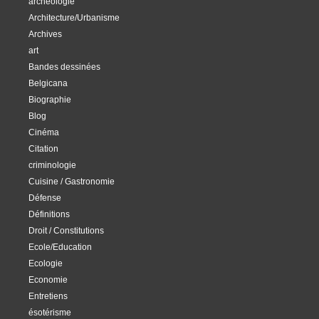
archéologie
Architecture/Urbanisme
Archives
art
Bandes dessinées
Belgicana
Biographie
Blog
Cinéma
Citation
criminologie
Cuisine / Gastronomie
Défense
Définitions
Droit / Constitutions
Ecole/Education
Ecologie
Economie
Entretiens
ésotérisme