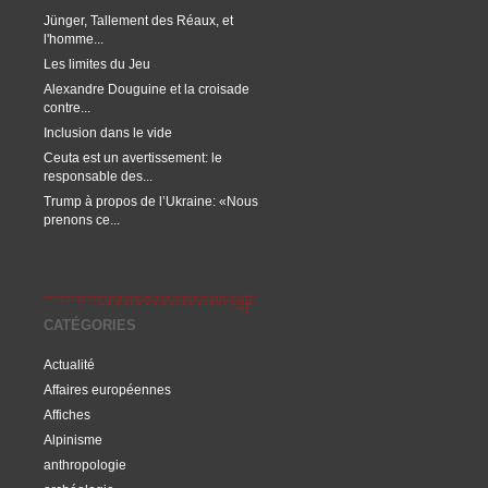
Jünger, Tallement des Réaux, et
l'homme...
Les limites du Jeu
Alexandre Douguine et la croisade
contre...
Inclusion dans le vide
Ceuta est un avertissement: le
responsable des...
Trump à propos de l’Ukraine: «Nous
prenons ce...
CATÉGORIES
Actualité
Affaires européennes
Affiches
Alpinisme
anthropologie