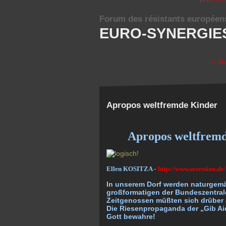
Forum des résistants européen
EURO-SYNERGIE
« Je
Apropos weltfremde Kinder
Apropos weltfrem
Ellen KOSITZA -
http://www.sezession.de/
In unserem Dorf werden naturgemä
großformatigen der Bundeszentrale
Zeitgenossen müßten sich drüber 
Die Riesenpropaganda der „Gib Ai
Gott bewahre!