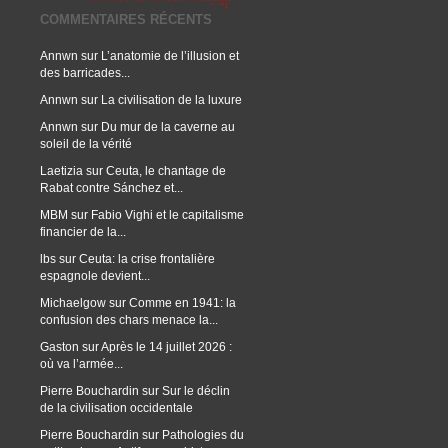
COMMENTAIRES RÉCENTS
Annwn
sur
L’anatomie de l’illusion et
des barricades...
Annwn
sur
La civilisation de la luxure
Annwn
sur
Du mur de la caverne au
soleil de la vérité
Laetizia
sur
Ceuta, le chantage de
Rabat contre Sánchez et...
MBM
sur
Fabio Vighi et le capitalisme
financier de la...
lbs
sur
Ceuta: la crise frontalière
espagnole devient...
Michaelgow
sur
Comme en 1941: la
confusion des chars menace la...
Gaston
sur
Après le 14 juillet 2026 :
où va l’armée...
Pierre Bouchardin
sur
Sur le déclin
de la civilisation occidentale
Pierre Bouchardin
sur
Pathologies du