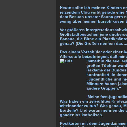
Heute sollte ich meinen Kindern er
reizendem Clou wirbt gerade eine 
dem Besuch unserer Sauna gern n
wenig über meinen burschikosen 
Vor größeren Interpretationsschwi
Großstadtbesuchen jene unüberseh
Banane, die Birne ein Plastikmän
genau? (Die Großen nennen das „
Das einem Vorschüler oder einer Ac
Altersstufe beizubringen, daß mi
immerhin die seelis
großen Töchter wurde
Reklame der Bundes
konfrontiert. In dere
„Jugendliche und ni
Männern haben [also:
andere Gruppen.“
Meine fast-jugendli
Was haben ein zerwühltes Kinderz
miteinander zu tun? Was genau, Ma
Bordelle? Und warum nennen die d
gnadenlos katholisch.
Postkarten mit dem Jugendzimmer