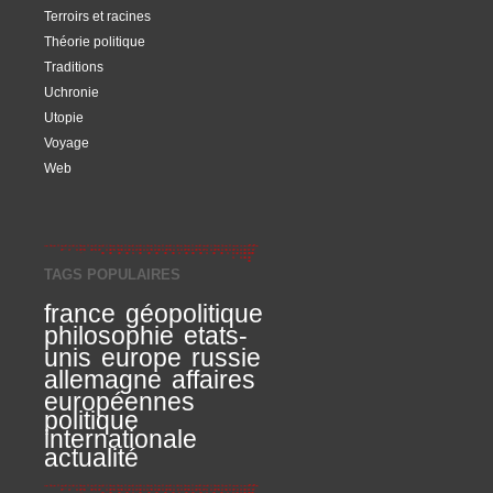
Terroirs et racines
Théorie politique
Traditions
Uchronie
Utopie
Voyage
Web
TAGS POPULAIRES
france
géopolitique
philosophie
etats-
unis
europe
russie
allemagne
affaires
européennes
politique
internationale
actualité