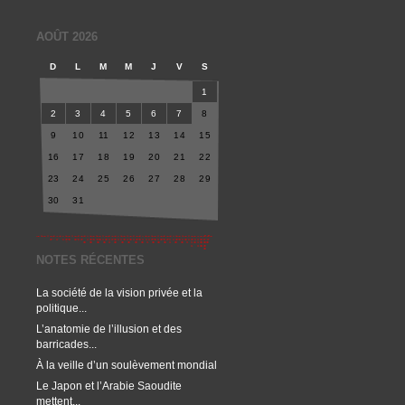
AOÛT 2026
D
L
M
M
J
V
S
1
2
3
4
5
6
7
8
9
10
11
12
13
14
15
16
17
18
19
20
21
22
23
24
25
26
27
28
29
30
31
NOTES RÉCENTES
La société de la vision privée et la
politique...
L’anatomie de l’illusion et des
barricades...
À la veille d’un soulèvement mondial
Le Japon et l’Arabie Saoudite
mettent...