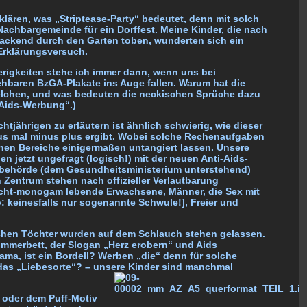
klären, was „Striptease-Party“ bedeutet, denn mit solch
Nachbargemeinde für ein Dorffest. Meine Kinder, die nach
ackend durch den Garten toben, wunderten sich ein
Erklärungsversuch.
erigkeiten stehe ich immer dann, wenn uns bei
baren BzGA-Plakate ins Auge fallen. Warum hat die
telchen, und was bedeuten die neckischen Sprüche dazu
Aids-Werbung“.)
htjährigen zu erläutern ist ähnlich schwierig, wie dieser
nus mal minus plus ergibt. Wobei solche Rechenaufgaben
chen Bereiche einigermaßen untangiert lassen.
Unsere
n jetzt ungefragt (logisch!) mit der neuen Anti-Aids-
behörde (dem Gesundheitsministerium unterstehend)
n Zentrum stehen nach offizieller Verlautbarung
cht-monogam lebende Erwachsene, Männer, die Sex mit
 keinesfalls nur sogenannte Schwule!], Freier und
chen Töchter wurden auf dem Schlauch stehen gelassen.
immerbett, der Slogan „Herz erobern“ und Aids
ma, ist ein Bordell? Werben „die“ denn für solche
as „Liebesorte“? – unsere Kinder sind manchmal
 oder dem Puff-Motiv