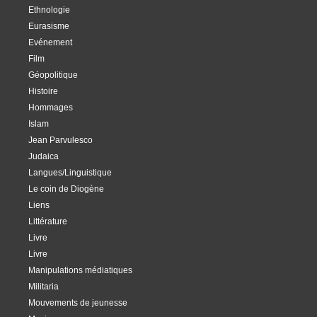
Ethnologie
Eurasisme
Evénement
Film
Géopolitique
Histoire
Hommages
Islam
Jean Parvulesco
Judaica
Langues/Linguistique
Le coin de Diogène
Liens
Littérature
Livre
Livre
Manipulations médiatiques
Militaria
Mouvements de jeunesse