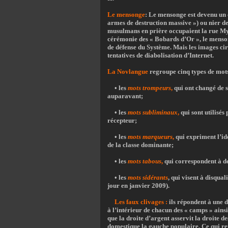
Le mensonge
:
Le mensonge est devenu un cl
armes de destruction massive ») ou nier des
musulmans en prière occupaient la rue M
cérémonie des « Bobards d’Or », le menson
de défense du Système. Mais les images ci
tentatives de diabolisation d’Internet.
La Novlangue
regroupe cinq types de mots
• les
mots trompeurs
,
qui ont changé de se
auparavant;
• les
mots subliminaux
,
qui sont utilisés
récepteur;
• les
mots marqueurs
,
qui expriment l’idé
de la classe dominante;
• les
mots tabous
,
qui correspondent à de
• les
mots sidérants
, qui visent à disqual
jour en janvier 2009).
Les faux clivages :
ils répondent à une do
à l’intérieur de chacun des « camps » ainsi
que la droite d’argent asservit la droite d
domestique la gauche populaire. Ce qui re