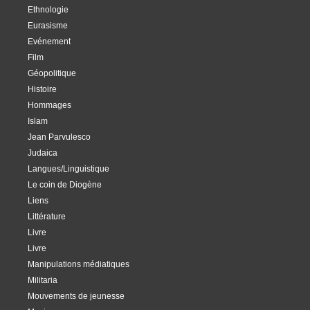
Ethnologie
Eurasisme
Evénement
Film
Géopolitique
Histoire
Hommages
Islam
Jean Parvulesco
Judaica
Langues/Linguistique
Le coin de Diogène
Liens
Littérature
Livre
Livre
Manipulations médiatiques
Militaria
Mouvements de jeunesse