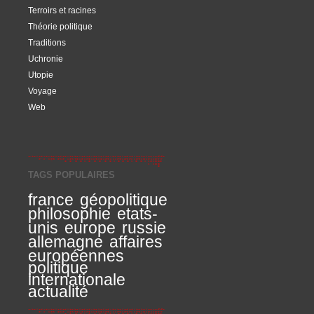
Terroirs et racines
Théorie politique
Traditions
Uchronie
Utopie
Voyage
Web
TAGS POPULAIRES
france
géopolitique
philosophie
etats-
unis
europe
russie
allemagne
affaires
européennes
politique
internationale
actualité