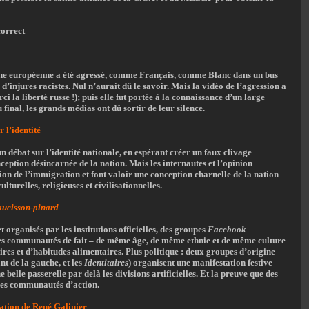
correct
che européenne a été agressé, comme Français, comme Blanc dans un bus
s d’injures racistes. Nul n’aurait dû le savoir. Mais la vidéo de l’agression a
ci la liberté russe !); puis elle fut portée à la connaissance d’un large
u final, les grands médias ont dû sortir de leur silence.
 l’identité
débat sur l’identité nationale, en espérant créer un faux clivage
ption désincarnée de la nation. Mais les internautes et l’opinion
tion de l’immigration et font valoir une conception charnelle de la nation
lturelles, religieuses et civilisationnelles.
aucisson-pinard
t organisés par les institutions officielles, des groupes
Facebook
es communautés de fait – de même âge, de même ethnie et de même culture
ires et d’habitudes alimentaires. Plus politique : deux groupes d’origine
nt de la gauche, et les
Identitaires
) organisent une manifestation festive
 belle passerelle par delà les divisions artificielles. Et la preuve que des
des communautés d’action.
ration de René Galinier