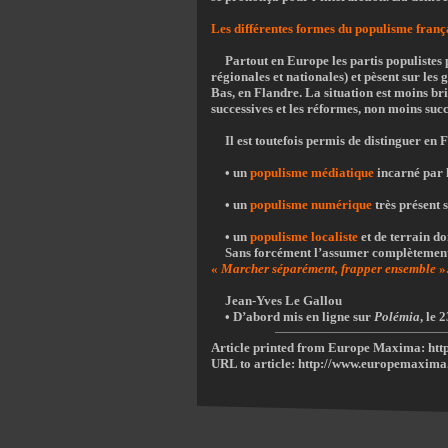
Les différentes formes du populisme franç
Partout en Europe les partis populistes p
régionales et nationales) et pèsent sur le
Bas, en Flandre. La situation est moins br
successives et les réformes, non moins succ
Il est toutefois permis de distinguer en
• un
populisme médiatique
incarné par 
• un
populisme numérique
très présent 
• un
populisme localiste
et de terrain don
Sans forcément l’assumer complètement 
«
Marcher séparément, frapper ensemble
»
Jean-Yves Le Gallou
• D’abord mis en ligne sur
Polémia
, le 
Article printed from Europe Maxima:
htt
URL to article:
http://www.europemaxim