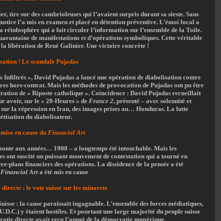
r, tire sur des cambrioleuses qui l’avaient surpris durant sa sieste. Sans
justice l’a mis en examen et placé en détention préventive. L’émoi local a
a réinfosphère qui a fait circuler l’information sur l’ensemble de la Toile.
uarantaine de manifestations et d’opérations symboliques. Cette véritable
la libération de René Galinier. Une victoire concrète !
isation ! Le scandale Pujadas
 Infiltrés », David Pujadas a lancé une opération de diabolisation contre
libres hors-contrat. Mais les méthodes de provocation de Pujadas ont pu être
ration de « Riposte catholique ». Coïncidence : David Pujadas recueillait
r avoir, sur le « 20-Heures » de
France 2
, présenté – avec solennité et
 » sur la répression en Iran, des images prises au… Honduras. La lutte
étisation du diabolisateur.
a mise en cause du
Financial Art
monte aux années… 1900 – a longtemps été intouchable. Mais les
s ont suscité un puissant mouvement de contestation qui a tourné en
ère-plans financiers des opérations. La dissidence de la pensée a été
e
Financial Art
a été mis en cause
recte : le vote suisse sur les minarets
uisse : la cause paraissait ingagnable. L’ensemble des forces médiatiques,
’U.D.C.) y étaient hostiles. Et pourtant une large majorité du peuple suisse
ratie directe avait reçu l’appui de la démocratie numérique.