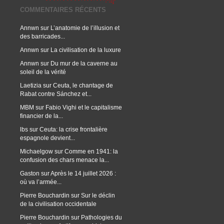
COMMENTAIRES RÉCENTS
Annwn
sur
L’anatomie de l’illusion et
des barricades...
Annwn
sur
La civilisation de la luxure
Annwn
sur
Du mur de la caverne au
soleil de la vérité
Laetizia
sur
Ceuta, le chantage de
Rabat contre Sánchez et...
MBM
sur
Fabio Vighi et le capitalisme
financier de la...
lbs
sur
Ceuta: la crise frontalière
espagnole devient...
Michaelgow
sur
Comme en 1941: la
confusion des chars menace la...
Gaston
sur
Après le 14 juillet 2026 :
où va l’armée...
Pierre Bouchardin
sur
Sur le déclin
de la civilisation occidentale
Pierre Bouchardin
sur
Pathologies du