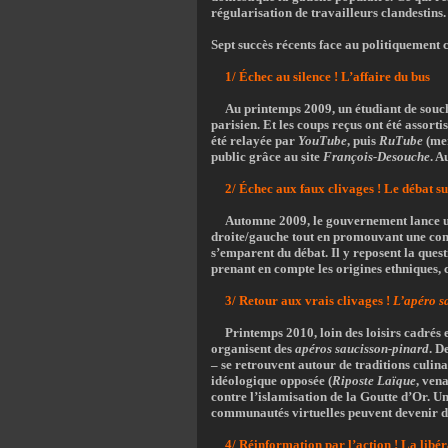
régularisation de travailleurs clandestins.
Sept succès récents face au politiquement 
1/ Échec au silence ! L’affaire du bus
Au printemps 2009, un étudiant de sou
parisien. Et les coups reçus ont été assorti
été relayée par
YouTube
, puis
RuTube
(mer
public grâce au site
François-Desouche
. A
2/ Échec aux faux clivages ! Le débat sur
Automne 2009, le gouvernement lance un 
droite/gauche tout en promouvant une conce
s’emparent du débat. Il y reposent la ques
prenant en compte les origines ethniques, cu
3/ Retour aux vrais clivages !
L’apéro s
Printemps 2010, loin des loisirs cadrés e
organisent des
apéros saucisson-pinard
. D
– se retrouvent autour de traditions culina
idéologique opposée (
Riposte Laïque
, vena
contre l’islamisation de la Goutte d’Or. Une
communautés virtuelles peuvent devenir 
4/ Réinformation par l’action ! La libé