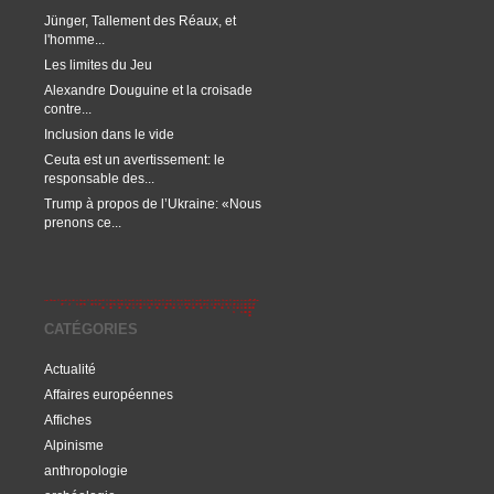
Jünger, Tallement des Réaux, et
l'homme...
Les limites du Jeu
Alexandre Douguine et la croisade
contre...
Inclusion dans le vide
Ceuta est un avertissement: le
responsable des...
Trump à propos de l’Ukraine: «Nous
prenons ce...
CATÉGORIES
Actualité
Affaires européennes
Affiches
Alpinisme
anthropologie