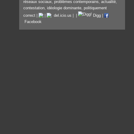
réseaux sociaux
,
problèmes contemporains
,
actualité
,
contestation
,
idéologie dominante
,
politiquement
correct
|
|
del.icio.us
|
|
Digg
|
Facebook