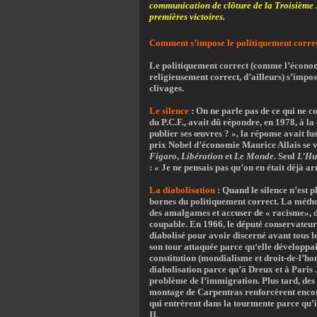
communication de clôture de la Troisième 
premières victoires.
Comment s’impose le politiquement corre
Le politiquement correct (comme l’économi
religieusement correct, d’ailleurs) s’impos
clivages.
Le silence
:
On ne parle pas de ce qui ne c
du P.C.F., avait dû répondre, en 1978, à la 
publier ses œuvres ? », la réponse avait fus
prix Nobel d’économie Maurice Allais se vi
Figaro
,
Libération
et
Le Monde
. Seul
L’Hu
: « Je ne pensais pas qu’on en était déjà ar
La diabolisation
:
Quand le silence n’est pl
bornes du politiquement correct. La métho
des amalgames et accuser de « racisme», de
coupable. En 1966, le député conservateur
diabolisé pour avoir discerné avant tous l
son tour attaquée parce qu‘elle développa
constitution (mondialisme et droit-de-l’h
diabolisation parce qu’à Dreux et à Paris 
problème de l’immigration. Plus tard, des
montage de Carpentras renforcèrent encore
qui entrèrent dans la tourmente parce qu’il
II.