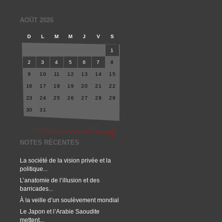
AOÛT 2026
D
L
M
M
J
V
S
1
2
3
4
5
6
7
8
9
10
11
12
13
14
15
16
17
18
19
20
21
22
23
24
25
26
27
28
29
30
31
NOTES RÉCENTES
La société de la vision privée et la
politique...
L’anatomie de l’illusion et des
barricades...
À la veille d’un soulèvement mondial
Le Japon et l’Arabie Saoudite
mettent...