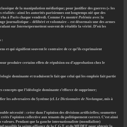
assique de la manipulation médiatique; pour justifier des guerres (« les
 réalités : ainsi les autorités parisiennes ont longtemps nié que des
yrha à Paris chaque vendredi. Comme l’a montré
Polémia
avec la
ge journalistique – délibéré et volontaire – est désormais une des armes
rculant sur
Internet
permettent souvent de rétablir la vérité. D’où les
 :
ns et qui signifient souvent le contraire de ce qu’ils exprimaient
 pour produire certains effets de répulsion ou d’approbation chez le
ologie dominante et traduisent le fait que celui qui les emploie fait partie
s concepts que l’idéologie dominante s’efforce de supprimer;
ifier les adversaires du Système (cf.
Le Dictionnaire de Novlangue
, mis à
uble nécessité : créer dans l’opinion des divisions artificielles; soumettre
 créés l’opinion collective aux tenants du politiquement correct. C’est ainsi
es valeurs. Pendant que la gauche internationaliste (mondialiste)
nd possible la sainte-alliance de la C.G.T. et du MEDEF pour obtenir la