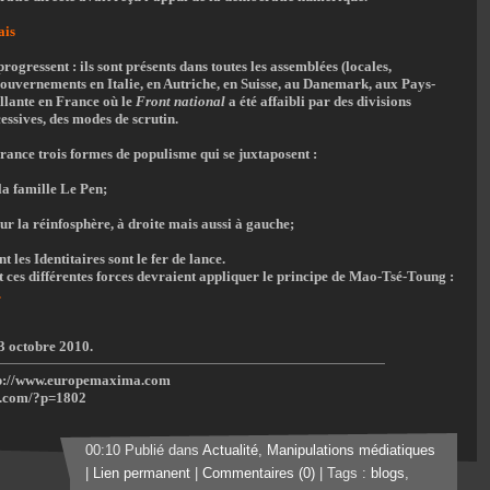
ais
rogressent : ils sont présents dans toutes les assemblées (locales,
s gouvernements en Italie, en Autriche, en Suisse, au Danemark, aux Pays-
illante en France où le
Front national
a été affaibli par des divisions
essives, des modes de scrutin.
 France trois formes de populisme qui se juxtaposent :
la famille Le Pen;
sur la réinfosphère, à droite mais aussi à gauche;
t les Identitaires sont le fer de lance.
ces différentes forces devraient appliquer le principe de Mao-Tsé-Toung :
.
23 octobre 2010.
p://www.europemaxima.com
a.com/?p=1802
00:10 Publié dans
Actualité
,
Manipulations médiatiques
|
Lien permanent
|
Commentaires (0)
| Tags :
blogs
,