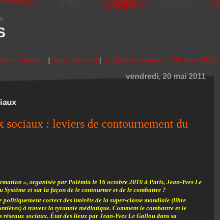
s
S
ussian Question
|
Page d'accueil
|
Le Bulletin célinien n°330 (mai 2011) 
vendredi, 20 mai 2011
iaux
x sociaux : leviers de contournement du
ormation », organisée par Polémia le 16 octobre 2010 à Paris, Jean-Yves Le
u Système et sur la façon de le contourner et de le combattre ?
e politiquement correct des intérêts de la super-classe mondiale (libre
ntières) à travers la tyrannie médiatique. Comment le combattre et le
es réseaux sociaux. État des lieux par Jean-Yves Le Gallou dans sa