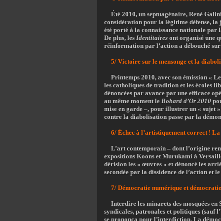
Été 2010, un septuagénaire, René Galinie
considération pour la légitime défense, la 
été porté à la connaissance nationale par l
De plus, les
Identitaires
ont organisé une q
réinformation par l’action a débouché sur 
5/ Victoire sur le mensonge et la diabol
Printemps 2010, avec son émission « Les
les catholiques de tradition et les écoles 
dénoncées par avance par une efficace opé
au même moment le
Bobard d’Or 2010
pou
mise en garde –, pour illustrer un « sujet
contre la diabolisation passe par la démon
6/ Échec à l’artistiquement correct ! L
L’art contemporain – dont l’origine re
expositions Koons et Murukami à Versaille
dérision les « œuvres » et dénoncé les arri
secondée par la dissidence de l’action et l
7/ Démocratie numérique et démocratie di
Interdire les minarets des mosquées en S
syndicales, patronales et politiques (sauf l
se prononça pour l’interdiction. La démoc