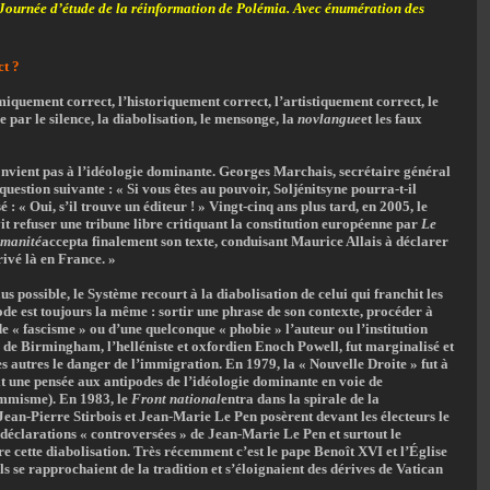
Journée d’étude de la réinformation de Polémia. Avec énumération des
ct ?
quement correct, l’historiquement correct, l’artistiquement correct, le
e par le silence, la diabolisation, le mensonge, la
novlangue
et les faux
onvient pas à l’idéologie dominante. Georges Marchais, secrétaire général
question suivante : « Si vous êtes au pouvoir, Soljénitsyne pourra-t-il
é : « Oui, s’il trouve un éditeur ! » Vingt-cinq ans plus tard, en 2005, le
t refuser une tribune libre critiquant la constitution européenne par
Le
manité
accepta finalement son texte, conduisant Maurice Allais à déclarer
rivé là en France. »
us possible, le Système recourt à la diabolisation de celui qui franchit les
de est toujours la même : sortir une phrase de son contexte, procéder à
 « fascisme » ou d’une quelconque « phobie » l’auteur ou l’institution
 de Birmingham, l’helléniste et oxfordien Enoch Powell, fut marginalisé et
es autres le danger de l’immigration. En 1979, la « Nouvelle Droite » fut à
it une pensée aux antipodes de l’idéologie dominante en voie de
ommisme). En 1983, le
Front national
entra dans la spirale de la
Jean-Pierre Stirbois et Jean-Marie Le Pen posèrent devant les électeurs le
 déclarations « controversées » de Jean-Marie Le Pen et surtout le
 cette diabolisation. Très récemment c’est le pape Benoît XVI et l’Église
s se rapprochaient de la tradition et s’éloignaient des dérives de Vatican