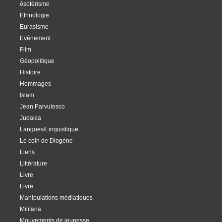
ésotérisme
Ethnologie
Eurasisme
Evénement
Film
Géopolitique
Histoire
Hommages
Islam
Jean Parvulesco
Judaica
Langues/Linguistique
Le coin de Diogène
Liens
Littérature
Livre
Livre
Manipulations médiatiques
Militaria
Mouvements de jeunesse