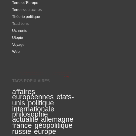
Terres d'Europe
Terroirs et racines
Théorie politique
Traditions
Uchronie
Utopie
Voyage
Web
TAGS POPULAIRES
affaires
européennes
etats-
unis
politique
internationale
philosophie
actualité
allemagne
france
géopolitique
russie
europe