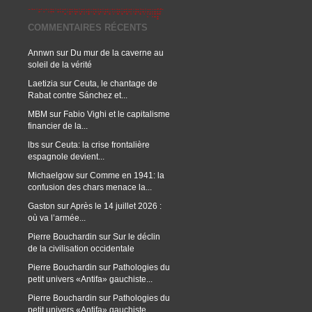
COMMENTAIRES RÉCENTS
Annwn
sur
Du mur de la caverne au
soleil de la vérité
Laetizia
sur
Ceuta, le chantage de
Rabat contre Sánchez et...
MBM
sur
Fabio Vighi et le capitalisme
financier de la...
lbs
sur
Ceuta: la crise frontalière
espagnole devient...
Michaelgow
sur
Comme en 1941: la
confusion des chars menace la...
Gaston
sur
Après le 14 juillet 2026 :
où va l’armée...
Pierre Bouchardin
sur
Sur le déclin
de la civilisation occidentale
Pierre Bouchardin
sur
Pathologies du
petit univers «Antifa» gauchiste...
Pierre Bouchardin
sur
Pathologies du
petit univers «Antifa» gauchiste...