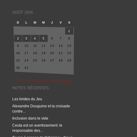
AOÛT 2026
D
L
M
M
J
V
S
1
2
3
4
5
6
7
8
9
10
11
12
13
14
15
16
17
18
19
20
21
22
23
24
25
26
27
28
29
30
31
NOTES RÉCENTES
Les limites du Jeu
Alexandre Douguine et la croisade
contre...
Inclusion dans le vide
Ceuta est un avertissement: le
responsable des...