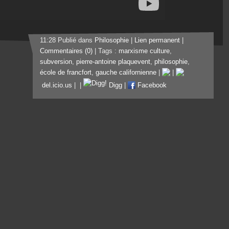
11:28 Publié dans
Philosophie
|
Lien permanent
|
Commentaires (0)
| Tags :
marxisme culture
,
subversion
,
pierre-antoine plaquevent
,
philosophie
,
école de francfort
,
gauche californienne
|
|
del.icio.us
|
|
Digg
|
Facebook