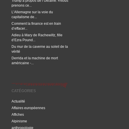
Trump à propos de l’Ukraine: «Nous
prenons ce...
L’Allemagne sur la voie du
capitalisme de...
Comment la finance est en train
d’effacer...
Adieu à Mary de Rachewiltz, fille
d’Ezra Pound...
Du mur de la caverne au soleil de la
vérité
Derrida et la machine de mort
américaine -...
CATÉGORIES
Actualité
Affaires européennes
Affiches
Alpinisme
anthropologie