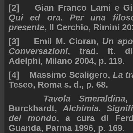
[2] Gian Franco Lami e Gi
Qui ed ora. Per una filoso
presente
, Il Cerchio, Rimini 20
[3] Emil M. Cioran,
Un apol
Conversazioni
, trad. it. d
Adelphi, Milano 2004, p. 119.
[4] Massimo Scaligero,
La t
Teseo, Roma s. d., p. 68.
Tavola Smeraldina
,
Burckhardt,
Alchimia. Signif
del mondo
, a cura di Fer
Guanda, Parma 1996, p. 169.