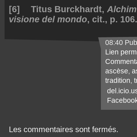
[6] Titus Burckhardt,
Alchimi
visione del mondo
, cit., p. 106
08:40 Pub
Lien perm
Commenta
ascèse
,
a
tradition
,
t
del.icio.u
Faceboo
Les commentaires sont fermés.