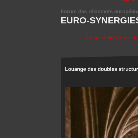
Forum des résistants européen
EURO-SYNERGIE
« L’échec du libéralisme: d
Louange des doubles structu