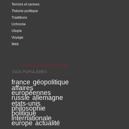
Terroirs et racines
Théorie politique
Traditions
Uchronie
Utopie
Voyage
Web
TAGS POPULAIRES
france
géopolitique
affaires
européennes
russie
allemagne
etats-unis
philosophie
politique
internationale
europe
actualité