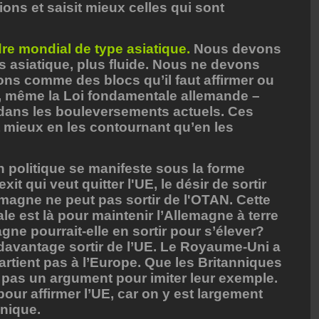
ions et saisit mieux celles qui sont
dre mondial de type asiatique.
Nous devons
 asiatique, plus fluide. Nous ne devons
ions comme des blocs qu’il faut affirmer ou
ui, même la Loi fondamentale allemande –
dans les bouleversements actuels. Ces
 mieux en les contournant qu’en les
 politique se manifeste sous la forme
xit qui veut quitter l'UE, le désir de sortir
emagne ne peut pas sortir de l'OTAN. Cette
e est là pour maintenir l’Allemagne à terre
gne pourrait-elle en sortir pour s’élever?
davantage sortir de l’UE. Le Royaume-Uni a
partient pas à l’Europe. Que les Britanniques
t pas un argument pour imiter leur exemple.
our affirmer l’UE, car on y est largement
annique.