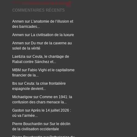
COMMENTAIRES RÉCENTS
Annwn
sur
L’anatomie de l’illusion et
des barricades...
Annwn
sur
La civilisation de la luxure
Annwn
sur
Du mur de la caverne au
soleil de la vérité
Laetizia
sur
Ceuta, le chantage de
Rabat contre Sánchez et...
MBM
sur
Fabio Vighi et le capitalisme
financier de la...
lbs
sur
Ceuta: la crise frontalière
espagnole devient...
Michaelgow
sur
Comme en 1941: la
confusion des chars menace la...
Gaston
sur
Après le 14 juillet 2026 :
où va l’armée...
Pierre Bouchardin
sur
Sur le déclin
de la civilisation occidentale