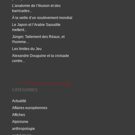
L’anatomie de l’illusion et des
barricades...
À la veille d’un soulèvement mondial
Le Japon et l’Arabie Saoudite
mettent...
Jünger, Tallement des Réaux, et
l'homme...
Les limites du Jeu
Alexandre Douguine et la croisade
contre...
CATÉGORIES
Actualité
Affaires européennes
Affiches
Alpinisme
anthropologie