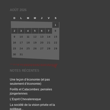
AOÛT 2026
D
L
M
M
J
V
S
1
2
3
4
5
6
7
8
9
10
11
12
13
14
15
16
17
18
19
20
21
22
23
24
25
26
27
28
29
30
31
NOTES RÉCENTES
Une leçon d’économie (et pas
seulement d’économie)
Forêts et Catacombes: pensées
jüngeriennes
L’Esprit Chevaleresque
La société de la vision privée et la
politique...