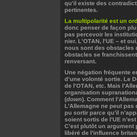
qu'il existe des contradict
pertinentes.
La multipolarité est un or
donc penser de façon plus
pas percevoir les institut
nier. L'OTAN, l’UE – et o
nous sont des obstacles 
obstacles se franchissent
renversant.
Une négation fréquente en
d'une volonté sortie. Le De
de l'OTAN, etc. Mais l’All
organisation supranational
(
down
). Comment l’Allema
L’Allemagne ne peut pas 
pu sortir parce qu’il n’ap
soient sortis de l’UE n’es
C’est plutôt un argument p
libéré de l’influence brit