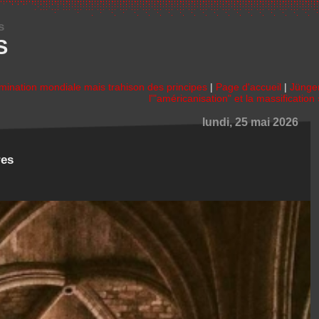
s
S
omination mondiale mais trahison des principes
|
Page d'accueil
|
Jünger
l'"américanisation" et la massification
lundi, 25 mai 2026
res