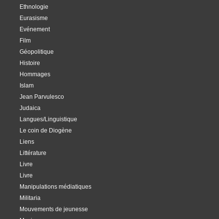
Ethnologie
Eurasisme
Evénement
Film
Géopolitique
Histoire
Hommages
Islam
Jean Parvulesco
Judaica
Langues/Linguistique
Le coin de Diogène
Liens
Littérature
Livre
Livre
Manipulations médiatiques
Militaria
Mouvements de jeunesse