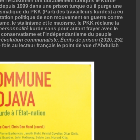
 de l’Étatsunien ont durablement conquis le Kurde
depuis 1999 dans une prison turque où il purge une
rismatique du PKK (Parti des travailleurs kurdes) a eu
entation politique de son mouvement en guerre contre
isme, le stalinisme et le maoïsme, le PKK réclame la
personnalité
kurde sans pour autant frayer avec le
le conservatisme et l’indépendantisme du peuple
révolution communaliste. Écrits de prison
(2020, 252
 fois au lecteur français le point de vue d’Abdullah