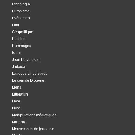
Ethnologie
Eurasisme
Evénement
Film
Géopolitique
Histoire
Hommages
Islam
Jean Parvulesco
Judaica
Langues/Linguistique
Le coin de Diogène
Liens
Littérature
Livre
Livre
Manipulations médiatiques
Militaria
Mouvements de jeunesse