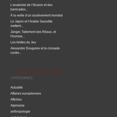
L’anatomie de l’illusion et des
barricades...
À la veille d’un soulèvement mondial
Le Japon et l’Arabie Saoudite
mettent...
Jünger, Tallement des Réaux, et
l'homme...
Les limites du Jeu
Alexandre Douguine et la croisade
contre...
CATÉGORIES
Actualité
Affaires européennes
Affiches
Alpinisme
anthropologie