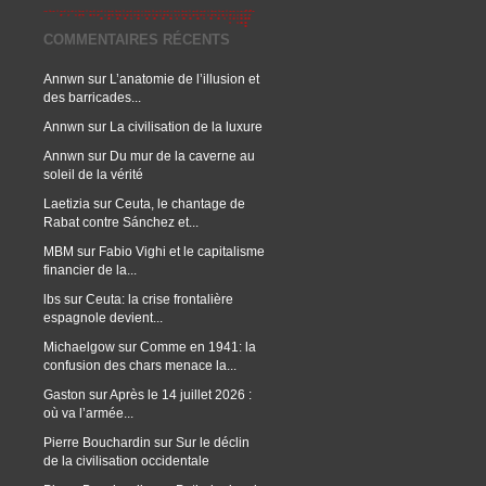
COMMENTAIRES RÉCENTS
Annwn
sur
L’anatomie de l’illusion et
des barricades...
Annwn
sur
La civilisation de la luxure
Annwn
sur
Du mur de la caverne au
soleil de la vérité
Laetizia
sur
Ceuta, le chantage de
Rabat contre Sánchez et...
MBM
sur
Fabio Vighi et le capitalisme
financier de la...
lbs
sur
Ceuta: la crise frontalière
espagnole devient...
Michaelgow
sur
Comme en 1941: la
confusion des chars menace la...
Gaston
sur
Après le 14 juillet 2026 :
où va l’armée...
Pierre Bouchardin
sur
Sur le déclin
de la civilisation occidentale