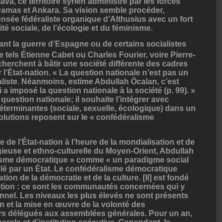
va, ce territoire syrien administré par les forces
Damas et Ankara. Sa vision semble procéder,
nsée fédéraliste organique d’Althusius avec un fort
té sociale, de l’écologie et du féminisme.
ant la guerre d’Espagne ou de certains socialistes
e tels Étienne Cabet ou Charles Fourier, voire Pierre-
erchent à bâtir une société différente des cadres
 l’État-nation. « La question nationale n’est pas un
aliste. Néanmoins, estime Abdullah Öcalan, c’est
 a imposé la question nationale à la société (p. 99). »
 question nationale; il souhaite l’intégrer avec
éterminantes (sociale, sexuelle, écologique) dans un
olutions reposent sur le « confédéralisme
ite de l’État-nation à l’heure de la mondialisation et de
gieuse et ethno-culturelle du Moyen-Orient, Abdullah
lisme démocratique » comme « un paradigme social
rôlé par un État. Le confédéralisme démocratique
ion de la démocratie et de la culture. [Il] est fondé
lation : ce sont les communautés concernées qui y
nnel. Les niveaux les plus élevés ne sont présents
on et la mise en œuvre de la volonté des
s délégués aux assemblées générales. Pour un an,