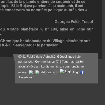
s antifas de la planète entière de soutenir et de se
opie. Si le Rojava parvient à se maintenir, il est
ipé conservera sa notoriété politique auprès des «
Georges Feltin-Tracol
u Village planétaire », n° 194, mise en ligne sur
.
s
Chronique hebdomadaire du Village planétaire sur
LIGNE
. Sauvegarder le
permalien
.
00:31 Publié dans
Actualité
,
Géopolitique
|
Lien
permanent
|
Commentaires (0)
| Tags :
actualité
,
abdullah öçalan
,
kurdistan
,
livre
,
communalisme
,
rojava
|
|
del.icio.us
|
|
Digg
|
Facebook