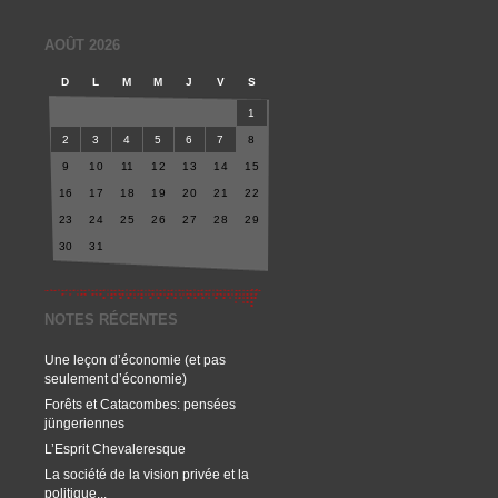
AOÛT 2026
D
L
M
M
J
V
S
1
2
3
4
5
6
7
8
9
10
11
12
13
14
15
16
17
18
19
20
21
22
23
24
25
26
27
28
29
30
31
NOTES RÉCENTES
Une leçon d’économie (et pas
seulement d’économie)
Forêts et Catacombes: pensées
jüngeriennes
L’Esprit Chevaleresque
La société de la vision privée et la
politique...