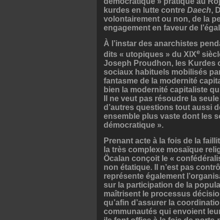
démocratique » pratiqué au Roja
kurdes en lutte contre
Daech
, 
volontairement ou non, de la pe
engagement en faveur de l’égali
À l’instar des anarchistes pend
e
dits « utopiques » du XIX
siècl
Joseph Proudhon, les Kurdes ch
sociaux habituels mobilisés par
fantasme de la modernité capit
bien la modernité capitaliste qui
Il ne veut pas résoudre la seule
d’autres questions tout aussi d
ensemble plus vaste dont les s
démocratique ».
Prenant acte à la fois de la faill
la très complexe mosaïque reli
Öcalan conçoit le « confédéra
non étatique. Il n’est pas cont
représente également l’organisat
sur la participation de la popu
maîtrisent le processus décisio
qu’afin d’assurer la coordinati
communautés qui envoient leur