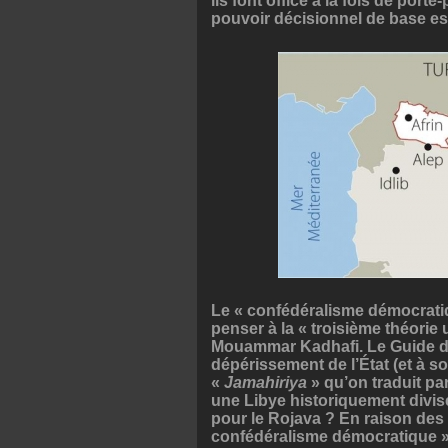
ils font office à la fois de port
pouvoir décisionnel de base est
Le « confédéralisme démocratiq
penser à la « troisième théorie
Mouammar Kadhafi. Le Guide de
dépérissement de l’État (et à s
«
Jamahiriya
» qu’on traduit par
une Libye historiquement divisée
pour le Rojava ? En raison des 
confédéralisme démocratique » 