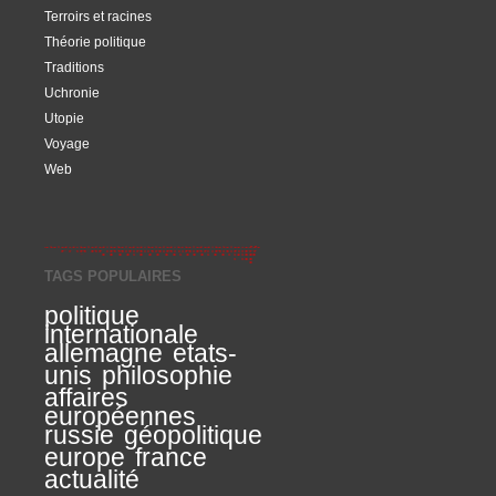
Terroirs et racines
Théorie politique
Traditions
Uchronie
Utopie
Voyage
Web
TAGS POPULAIRES
politique
internationale
allemagne
etats-
unis
philosophie
affaires
européennes
russie
géopolitique
europe
france
actualité