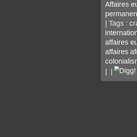
Affaires 
permanen
| Tags :
cr
internatio
affaires 
affaires a
coloniali
|
|