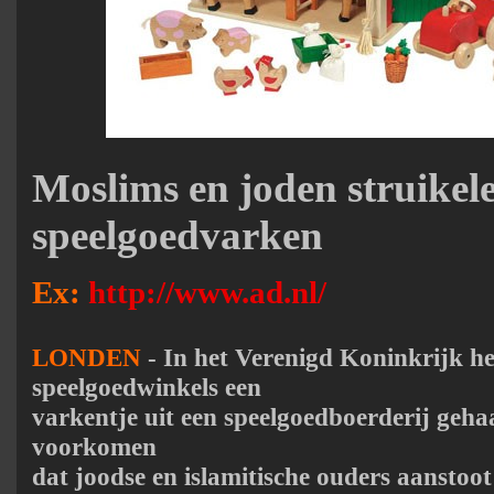
Moslims en joden struikel
speelgoedvarken
Ex:
http://www.ad.nl/
LONDEN
- In het Verenigd Koninkrijk he
speelgoedwinkels een
varkentje uit een speelgoedboerderij gehaa
voorkomen
dat joodse en islamitische ouders aanstoo