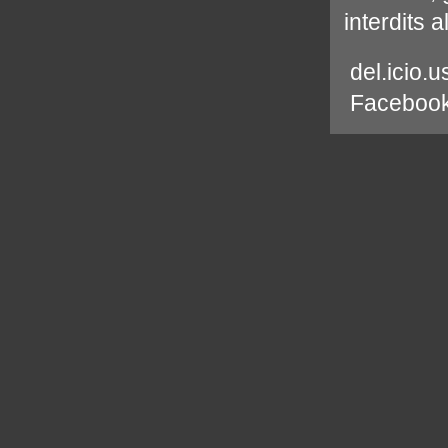
interdits 
del.icio.u
Faceboo