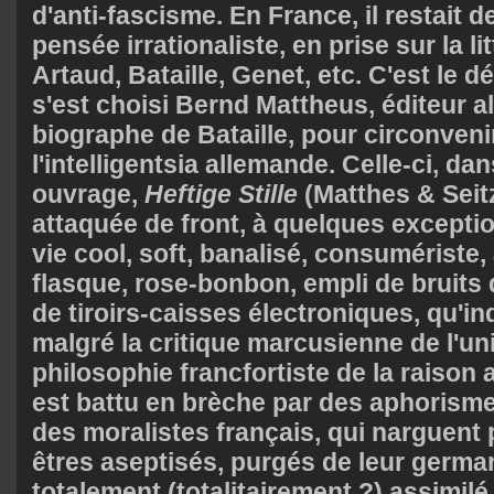
d'anti-fascisme. En France, il restait 
pensée irrationaliste, en prise sur la li
Artaud, Bataille, Genet, etc. C'est le d
s'est choisi Bernd Mattheus, éditeur a
biographe de Bataille, pour circonvenir
l'intelligentsia allemande. Celle-ci, da
ouvrage,
Heftige Stille
(Matthes & Seitz
attaquée de front, à quelques exception
vie cool, soft, banalisé, consumériste,
flasque, rose-bonbon, empli de bruits
de tiroirs-caisses électroniques, qu'in
malgré la critique marcusienne de l'uni
philosophie francfortiste de la raison
est battu en brèche par des aphorisme
des moralistes français, qui narguent 
êtres aseptisés, purgés de leur german
totalement (totalitairement ?) assimil