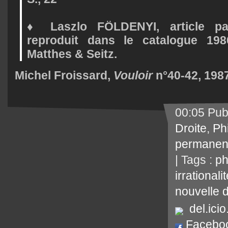
♦ Laszlo FÖLDENYI, article pa
reproduit dans le catalogue 19
Matthes & Seitz.
Michel Froissard,
Vouloir
n°40-42
, 198
00:05 Pub
Droite
,
Ph
permanen
| Tags :
ph
irrationali
nouvelle d
del.icio
Facebo