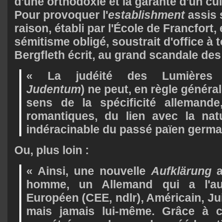
d'une orthodoxie et la garante d'un cu
Pour provoquer l'
establishment
assis s
raison, établi par l'École de Francfort, 
sémitisme obligé, soustrait d'office à t
Bergfleth écrit, au grand scandale des
« La judéité des Lumières
Judentum
) ne peut, en règle généra
sens de la spécificité allemande
romantiques, du lien avec la nat
indéracinable du passé païen german
Ou, plus loin :
« Ainsi, une nouvelle
Aufklärung
a
homme, un Allemand qui a l'auto
Européen (CEE, ndlr), Américain, Ju
mais jamais lui-même. Grâce à c