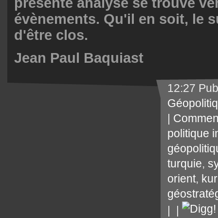
présente analyse se trouve vér
évènements. Qu'il en soit, le su
d'être clos.
Jean Paul Baquiast
12:27 Pub
Géopoliti
|
Comment
politique 
géopoliti
turquie
,
sy
orient
,
ku
géostraté
|
|