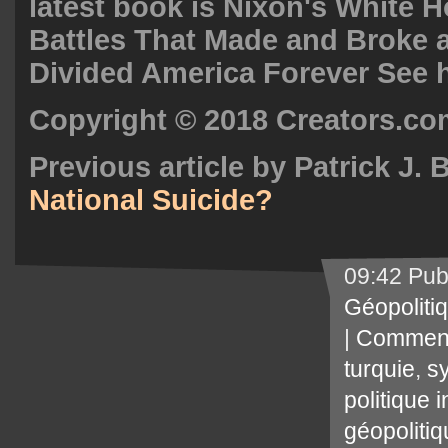
latest book is
Nixon's White H
Battles That Made and Broke 
Divided America Forever
See
Copyright © 2018
Creators.co
Previous article by Patrick J
National Suicide?
09:42 Pub
Géopoliti
|
Comment
turquie
,
sy
politique 
géopoliti