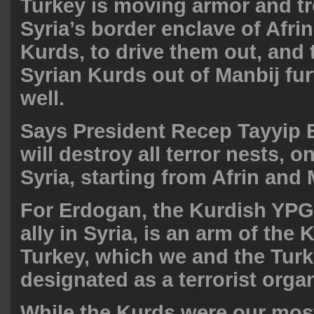
Turkey is moving armor and t
Syria’s border enclave of Afri
Kurds, to drive them out, and 
Syrian Kurds out of Manbij fur
well.
Says President Recep Tayyip
will destroy all terror nests, o
Syria, starting from Afrin and 
For Erdogan, the Kurdish YPG,
ally in Syria, is an arm of the
Turkey, which we and the Tur
designated as a terrorist organ
While the Kurds were our most