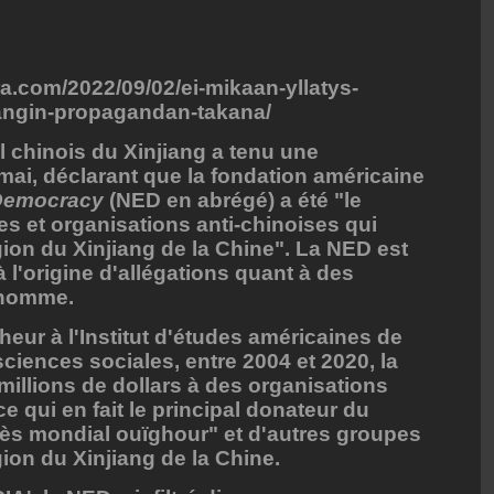
ra.com/2022/09/02/ei-mikaan-yllatys-
iangin-propagandan-takana/
 chinois du Xinjiang a tenu une
ai, déclarant que la fondation américaine
 Democracy
(NED en abrégé) a été "le
es et organisations anti-chinoises qui
gion du Xinjiang de la Chine". La NED est
 l'origine d'allégations quant à des
l'homme.
eur à l'Institut d'études américaines de
ciences sociales, entre 2004 et 2020, la
millions de dollars à des organisations
ce qui en fait le principal donateur du
rès mondial ouïghour" et d'autres groupes
ion du Xinjiang de la Chine.