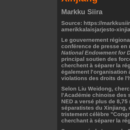
Markku Siira
Source: https://markkusii
amerikkalaisjarjesto-xinj
Le gouvernement régional
conférence de presse en m
National Endowment for
principal soutien des forc
cherchent à séparer la ré
également l'organisation à
violations des droits de 
Selon Liu Weidong, cherch
l'Académie chinoise des s
NED a versé plus de 8,75 
séparatistes du Xinjiang, 
tristement célèbre "Cong
cherchant à séparer la rég