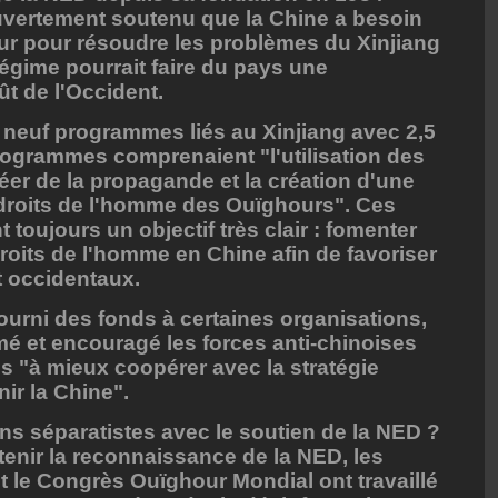
vertement soutenu que la Chine a besoin
ur pour résoudre les problèmes du Xinjiang
égime pourrait faire du pays une
ût de l'Occident.
 neuf programmes liés au Xinjiang avec 2,5
programmes comprenaient "l'utilisation des
er de la propagande et la création d'une
droits de l'homme des Ouïghours". Ces
toujours un objectif très clair : fomenter
droits de l'homme en Chine afin de favoriser
t occidentaux.
urni des fonds à certaines organisations,
mé et encouragé les forces anti-chinoises
es "à mieux coopérer avec la stratégie
ir la Chine".
ons séparatistes avec le soutien de la NED ?
tenir la reconnaissance de la NED, les
et le Congrès Ouïghour Mondial ont travaillé