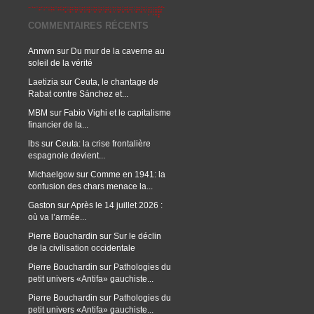
COMMENTAIRES RÉCENTS
Annwn
sur
Du mur de la caverne au
soleil de la vérité
Laetizia
sur
Ceuta, le chantage de
Rabat contre Sánchez et...
MBM
sur
Fabio Vighi et le capitalisme
financier de la...
lbs
sur
Ceuta: la crise frontalière
espagnole devient...
Michaelgow
sur
Comme en 1941: la
confusion des chars menace la...
Gaston
sur
Après le 14 juillet 2026 :
où va l’armée...
Pierre Bouchardin
sur
Sur le déclin
de la civilisation occidentale
Pierre Bouchardin
sur
Pathologies du
petit univers «Antifa» gauchiste...
Pierre Bouchardin
sur
Pathologies du
petit univers «Antifa» gauchiste...