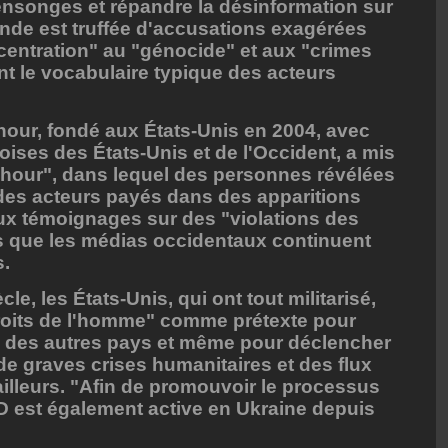
ensonges et répandre la désinformation sur
ande est truffée d'accusations exagérées
centration" au "génocide" et aux "crimes
ant le vocabulaire typique des acteurs
our, fondé aux États-Unis en 2004, avec
noises des États-Unis et de l'Occident, a mis
ghour", dans lequel des personnes révélées
 des acteurs payés dans des apparitions
aux témoignages sur des "violations des
is que les médias occidentaux continuent
s.
le, les États-Unis, qui ont tout militarisé,
"droits de l'homme" comme prétexte pour
es des autres pays et même pour déclencher
e graves crises humanitaires et des flux
ailleurs. "Afin de promouvoir le processus
ED est également active en Ukraine depuis