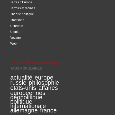
Terres d'Europe
Terroirs et racines
Théorie politique
Traditions
Uchronie
Utopie
Voyage
Web
TAGS POPULAIRES
actualité
europe
russie
philosophie
etats-unis
affaires
européennes
géopolitique
politique
internationale
allemagne
france