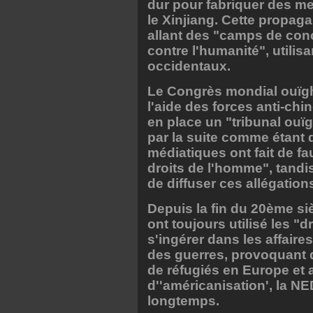
dur pour fabriquer des m
le Xinjiang. Cette propag
allant des "camps de con
contre l'humanité", utilis
occidentaux.
Le Congrès mondial ouïgh
l'aide des forces anti-chi
en place un "tribunal ouï
par la suite comme étant
médiatiques ont fait de f
droits de l'homme", tand
de diffuser ces allégation
Depuis la fin du 20ème sièc
ont toujours utilisé les 
s'ingérer dans les affair
des guerres, provoquant d
de réfugiés en Europe et 
d''américanisation', la N
longtemps.