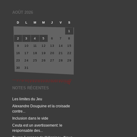
AOÛT 2026
D
L
M
M
J
V
S
1
2
3
4
5
6
7
8
9
10
11
12
13
14
15
16
17
18
19
20
21
22
23
24
25
26
27
28
29
30
31
NOTES RÉCENTES
Les limites du Jeu
Alexandre Douguine et la croisade
contre...
Inclusion dans le vide
Ceuta est un avertissement: le
responsable des...