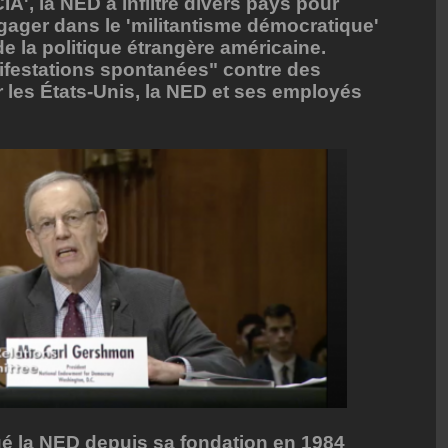
', la NED a infiltré divers pays pour
ngager dans le 'militantisme démocratique'
 de la politique étrangère américaine.
nifestations spontanées" contre des
 les États-Unis, la NED et ses employés
gé la NED depuis sa fondation en 1984