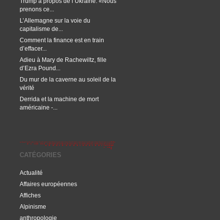
Trump à propos de l’Ukraine: «Nous
prenons ce...
L’Allemagne sur la voie du
capitalisme de...
Comment la finance est en train
d’effacer...
Adieu à Mary de Rachewiltz, fille
d’Ezra Pound...
Du mur de la caverne au soleil de la
vérité
Derrida et la machine de mort
américaine -...
CATÉGORIES
Actualité
Affaires européennes
Affiches
Alpinisme
anthropologie