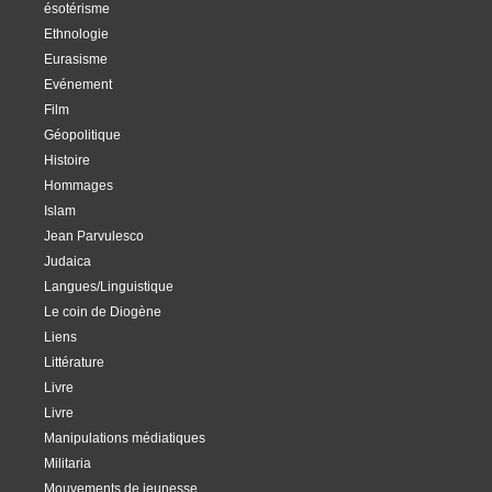
ésotérisme
Ethnologie
Eurasisme
Evénement
Film
Géopolitique
Histoire
Hommages
Islam
Jean Parvulesco
Judaica
Langues/Linguistique
Le coin de Diogène
Liens
Littérature
Livre
Livre
Manipulations médiatiques
Militaria
Mouvements de jeunesse