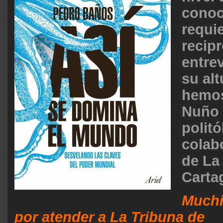
conoc
requie
recip
entre
su alt
hemos
Nuño 
polit
colab
de La
Carta
Muchí
por atender a La Tribuna de