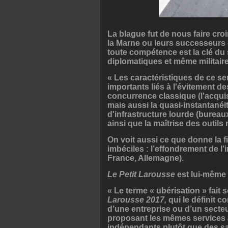
La blague fut de nous faire cro
la Marne ou leurs successeurs d
toute compétence est la clé du 
diplomatiques et même militai
« Les caractéristiques de ce ser
importants liés à l'évitement de
concurrence classique (l'acquis
mais aussi la quasi-instantanéit
d'infrastructure lourde (bureaux
ainsi que la maîtrise des outil
On voit aussi ce que donne la f
imbéciles : l’effondrement de l
France, Allemagne).
Le Petit Larousse
est lui-même 
« Le terme « ubérisation » fait 
Larousse 2017,
qui le définit
d’une entreprise ou d’un secteur
proposant les mêmes services à
indépendants plutôt que des sal