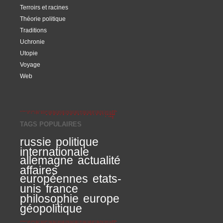
Terroirs et racines
Théorie politique
Traditions
Uchronie
Utopie
Voyage
Web
TAGS POPULAIRES
russie
politique
internationale
allemagne
actualité
affaires
européennes
etats-
unis
france
philosophie
europe
géopolitique