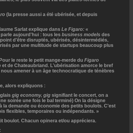
aro
(la presse aussi a été ubérisée, et depuis
illaume Sarlat explique dans
Le Figaro
:
«
 parle aujourd'hui : tous les
business models
des
point d'être disruptés, ubérisés, désintermédiés,
risés par une multitude de startups beaucoup plus
 Pour le reste le petit mange-merde du
Figaro
 et de Chateaubriand. L’ubérisation amorce le bref
t nous amener à un âge technocratique de ténèbres
e, alors expliquons :
nglais
gig economy, gig
signifiant le concert, on a
e soirée une fois le bal terminé) On la désigne
à la demande ou économie des petits boulots. C'est
s flexibles, temporaires ou indépendants. »
it boulot. Chacun opinera et/ou appréciera.
: