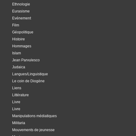
Ethnologie
Eurasisme
Evénement
Film
Géopolitique
Histoire
Hommages
Islam
Jean Parvulesco
Judaica
Langues/Linguistique
Le coin de Diogène
Liens
Littérature
Livre
Livre
Manipulations médiatiques
Militaria
Mouvements de jeunesse