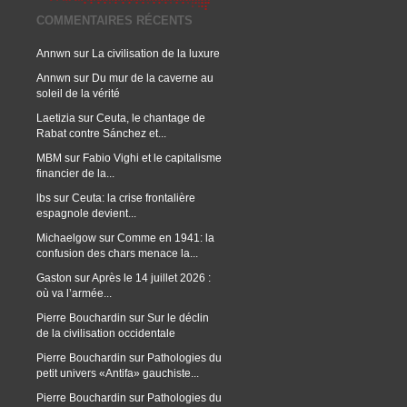
COMMENTAIRES RÉCENTS
Annwn
sur
La civilisation de la luxure
Annwn
sur
Du mur de la caverne au
soleil de la vérité
Laetizia
sur
Ceuta, le chantage de
Rabat contre Sánchez et...
MBM
sur
Fabio Vighi et le capitalisme
financier de la...
lbs
sur
Ceuta: la crise frontalière
espagnole devient...
Michaelgow
sur
Comme en 1941: la
confusion des chars menace la...
Gaston
sur
Après le 14 juillet 2026 :
où va l’armée...
Pierre Bouchardin
sur
Sur le déclin
de la civilisation occidentale
Pierre Bouchardin
sur
Pathologies du
petit univers «Antifa» gauchiste...
Pierre Bouchardin
sur
Pathologies du