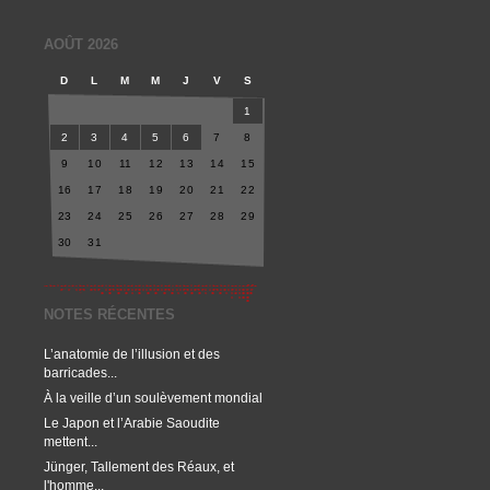
AOÛT 2026
D
L
M
M
J
V
S
1
2
3
4
5
6
7
8
9
10
11
12
13
14
15
16
17
18
19
20
21
22
23
24
25
26
27
28
29
30
31
NOTES RÉCENTES
L’anatomie de l’illusion et des
barricades...
À la veille d’un soulèvement mondial
Le Japon et l’Arabie Saoudite
mettent...
Jünger, Tallement des Réaux, et
l'homme...