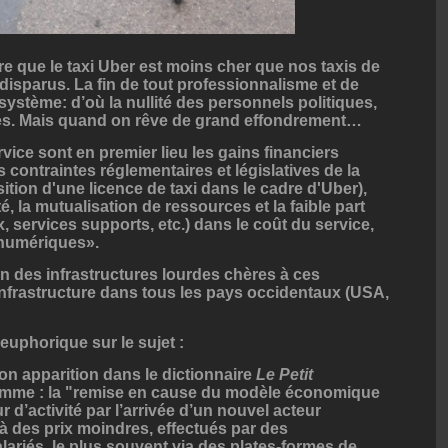
ire que le taxi Uber est moins cher que nos taxis de
isparus. La fin de tout professionnalisme et de
système: d’où la nullité des personnels politiques,
res. Mais quand on rêve de grand effondrement…
vice sont en premier lieu les gains financiers
s contraintes réglementaires et législatives de la
ition d'une licence de taxi dans le cadre d'Uber),
é, la mutualisation de ressources et la faible part
, services supports, etc.) dans le coût du service,
s numériques».
in des infrastructures lourdes chères à ces
’infrastructure dans tous les pays occidentaux (USA,
euphorique sur le sujet :
son apparition dans le dictionnaire
Le Petit
 comme : la "remise en cause du modèle économique
 d’activité par l’arrivée d’un nouvel acteur
 des prix moindres, effectués par des
ariés, le plus souvent via des plates-formes de