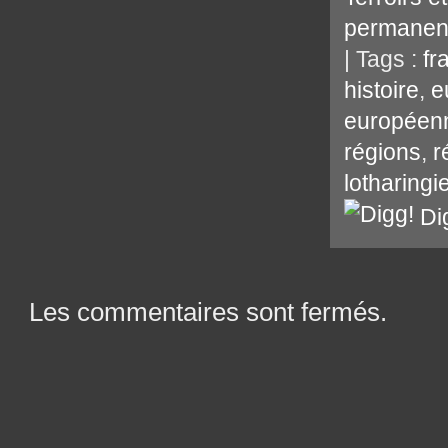
permanen
| Tags :
fr
histoire
,
e
européen
régions
,
r
lotharingi
Di
Les commentaires sont fermés.